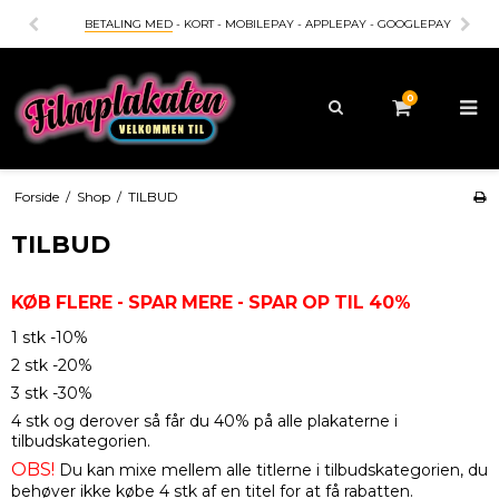
BETALING MED
- KORT - MOBILEPAY - APPLEPAY - GOOGLEPAY
0
Forside
/
Shop
/
TILBUD
TILBUD
KØB FLERE - SPAR MERE - SPAR OP TIL 40%
1 stk -10%
2 stk -20%
3 stk -30%
4 stk og derover så får du 40% på alle plakaterne i
tilbudskategorien.
OBS!
Du kan mixe mellem alle titlerne i tilbudskategorien, du
behøver ikke købe 4 stk af en titel for at få rabatten.