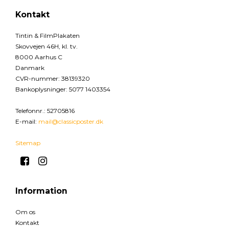
Kontakt
Tintin & FilmPlakaten
Skovvejen 46H, kl. tv.
8000 Aarhus C
Danmark
CVR-nummer
:
38139320
Bankoplysninger
:
5077 1403354
Telefonnr.
:
52705816
E-mail
:
mail@classicposter.dk
Sitemap
Information
Om os
Kontakt