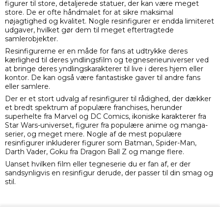
figurer til store, detaljerede statuer, der kan være meget
store. De er ofte håndmalet for at sikre maksimal
nøjagtighed og kvalitet. Nogle resinfigurer er endda limiteret
udgaver, hvilket gør dem til meget eftertragtede
samlerobjekter.
Resinfigurerne er en måde for fans at udtrykke deres
kærlighed til deres yndlingsfilm og tegneserieuniverser ved
at bringe deres yndlingskarakterer til live i deres hjem eller
kontor. De kan også være fantastiske gaver til andre fans
eller samlere.
Der er et stort udvalg af resinfigurer til rådighed, der dækker
et bredt spektrum af populære franchises, herunder
superhelte fra Marvel og DC Comics, ikoniske karakterer fra
Star Wars-universet, figurer fra populære anime og manga-
serier, og meget mere. Nogle af de mest populære
resinfigurer inkluderer figurer som Batman, Spider-Man,
Darth Vader, Goku fra Dragon Ball Z og mange flere.
Uanset hvilken film eller tegneserie du er fan af, er der
sandsynligvis en resinfigur derude, der passer til din smag og
stil.