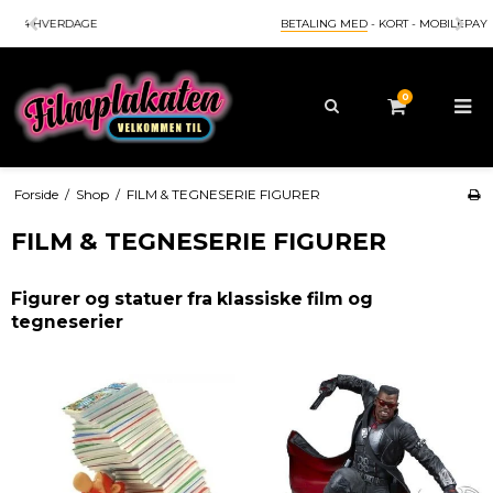
KØB OVER 500,- (IKKE RAMMER)
HURTIG LEVERI
0
Forside
/
Shop
/
FILM & TEGNESERIE FIGURER
FILM & TEGNESERIE FIGURER
Figurer og statuer fra klassiske film og
tegneserier