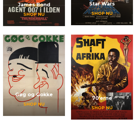
Star Wars
James Bond
SHOP NU
SHOP NU
Gøg og Gokke
70'erne
SHOP NU
SHOP NU