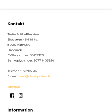
opdagelse i vores udvalg af originale filmplakater fra de
klassiske
James Bond film
.
Udenlandske filmplakater er ikke kun interessante for
samlere – de fungerer også som dekorative elementer med
stor visuel gennemslagskraft. De grafiske udtryk spænder
bredt og kan tilføre rummet både farve, karakter og
personlighed.
For samlere repræsenterer disse plakater en kombination af
autenticitet, variation og international filmkultur. For andre er
det en mulighed for at bringe et originalt og visuelt stærkt
motiv ind i indretningen.
Udvalget opdateres løbende, og mange plakater findes kun i
ét eksemplar.
Kontakt
Tintin & FilmPlakaten
Skovvejen 46H, kl. tv.
8000 Aarhus C