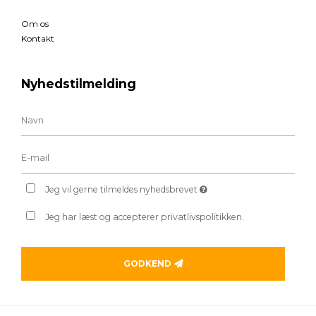
Danmark
CVR-nummer
:
38139320
Bankoplysninger
:
5077 1403354
Telefonnr.
:
52705816
E-mail
:
mail@classicposter.dk
Sitemap
Information
Om os
Kontakt
Nyhedstilmelding