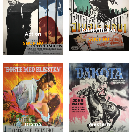
Krimi/Thriller
Action
SHOP NU
SHOP NU
Western
Drama