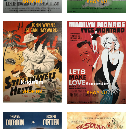
SHOP NU
SHOP NU
Krigsfilm
Komedie
SHOP NU
SHOP NU