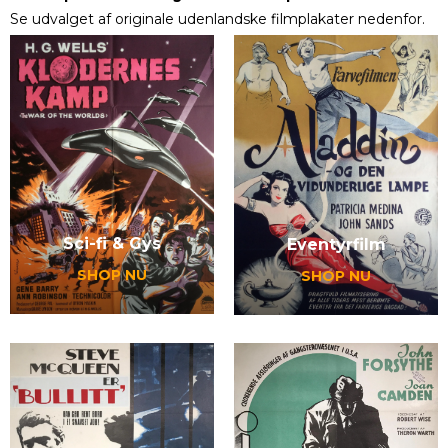
Se udvalget af originale udenlandske filmplakater nedenfor.
Sci-fi & Gys
Eventyrfilm
SHOP NU
SHOP NU