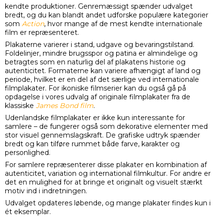
Ingen produkter fundet.
Originale udenlandske filmplakater indtager en central plads i
filmhistorien og er eftertragtede samlerobjekter inden for
originale filmplakater
. De er produceret til brug i biografer
verden over og afspejler både filmens oprindelse og den
grafiske stil fra det land, hvor de er trykt. Det giver en stor
variation i udtryk – fra klassisk amerikansk plakatkunst til
mere stiliserede europæiske designs.
I denne kategori finder du originale biografplakater fra
udenlandske film – fra ikoniske blockbusters til mindre
kendte produktioner. Genremæssigt spænder udvalget
bredt, og du kan blandt andet udforske populære kategorier
som
Action
, hvor mange af de mest kendte internationale
film er repræsenteret.
Plakaterne varierer i stand, udgave og bevaringstilstand.
Foldelinjer, mindre brugsspor og patina er almindelige og
betragtes som en naturlig del af plakatens historie og
autenticitet. Formaterne kan variere afhængigt af land og
periode, hvilket er en del af det særlige ved internationale
filmplakater. For ikoniske filmserier kan du også gå på