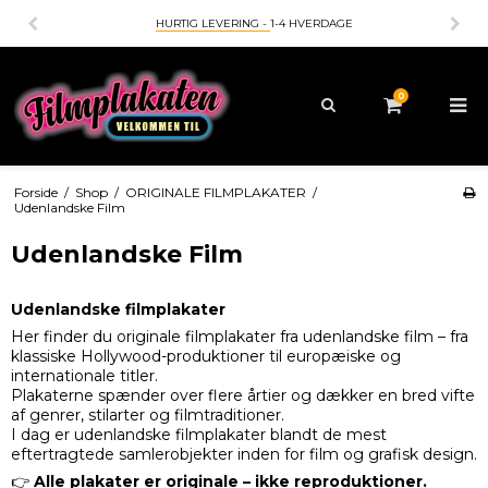
-4 HVERDAGE
BETALING MED
- KORT - MOBILEPAY - A
0
Forside
/
Shop
/
ORIGINALE FILMPLAKATER
/
Udenlandske Film
Udenlandske Film
Udenlandske filmplakater
Her finder du originale filmplakater fra udenlandske film – fra
klassiske Hollywood-produktioner til europæiske og
internationale titler.
Plakaterne spænder over flere årtier og dækker en bred vifte
af genrer, stilarter og filmtraditioner.
I dag er udenlandske filmplakater blandt de mest
eftertragtede samlerobjekter inden for film og grafisk design.
👉
Alle plakater er originale – ikke reproduktioner.