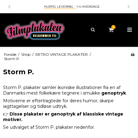
BETALING MED
- KORT - MOBILEPAY - APPLEPAY - GOOGLEPAY
0
Forside
/
Shop
/
RETRO VINTAGE PLAKATER
/
Storm P.
Storm P.
Storm P. plakater samler ikoniske illustrationer fra en af
Danmarks mest folkekære tegnere i smukke
genoptryk
.
Motiverne er eftertragtede for deres humor, skarpe
iagttagelser og tidløse udtryk.
👉
Disse plakater er genoptryk af klassiske vintage
motiver.
Se udvalget af Storm P. plakater nedenfor.