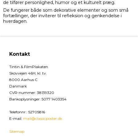
de tilfører personlighed, humor og et kulturelt præg.
De fungerer både som dekorative elementer og som små
fortællinger, der inviterer til refleksion og genkendelse i
hverdagen.
Kontakt
Tintin & FilmPlakaten
Skovvejen 46H, kl. tv.
8000 Aarhus C
Danmark
CVR-nummer
:
38139320
Bankoplysninger
:
5077 1403354
Telefonnr.
:
52705816
E-mail
:
mail@classicposter.dk
Sitemap