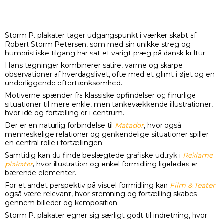
Storm P. plakater tager udgangspunkt i værker skabt af
Robert Storm Petersen
, som med sin unikke streg og
humoristiske tilgang har sat et varigt præg på dansk kultur.
Hans tegninger kombinerer satire, varme og skarpe
observationer af hverdagslivet, ofte med et glimt i øjet og en
underliggende eftertænksomhed.
Motiverne spænder fra klassiske opfindelser og finurlige
situationer til mere enkle, men tankevækkende illustrationer,
hvor idé og fortælling er i centrum.
Der er en naturlig forbindelse til
Matador
, hvor også
menneskelige relationer og genkendelige situationer spiller
en central rolle i fortællingen.
Samtidig kan du finde beslægtede grafiske udtryk i
Reklame
plakater
, hvor illustration og enkel formidling ligeledes er
bærende elementer.
For et andet perspektiv på visuel formidling kan
Film & Teater
også være relevant, hvor stemning og fortælling skabes
gennem billeder og komposition.
Storm P. plakater egner sig særligt godt til indretning, hvor