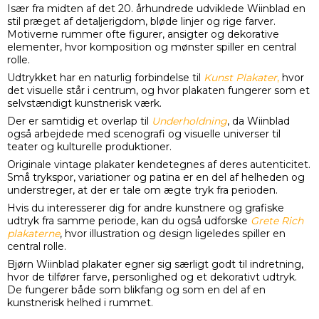
Især fra midten af det 20. århundrede udviklede Wiinblad en
stil præget af detaljerigdom, bløde linjer og rige farver.
Motiverne rummer ofte figurer, ansigter og dekorative
elementer, hvor komposition og mønster spiller en central
rolle.
Udtrykket har en naturlig forbindelse til
Kunst Plakater
,
hvor
det visuelle står i centrum, og hvor plakaten fungerer som et
selvstændigt kunstnerisk værk.
Der er samtidig et overlap til
Underholdning
, da Wiinblad
også arbejdede med scenografi og visuelle universer til
teater og kulturelle produktioner.
Originale vintage plakater kendetegnes af deres autenticitet.
Små trykspor, variationer og patina er en del af helheden og
understreger, at der er tale om ægte tryk fra perioden.
Hvis du interesserer dig for andre kunstnere og grafiske
udtryk fra samme periode, kan du også udforske
Grete Rich
plakaterne
, hvor illustration og design ligeledes spiller en
central rolle.
Bjørn Wiinblad plakater egner sig særligt godt til indretning,
hvor de tilfører farve, personlighed og et dekorativt udtryk.
De fungerer både som blikfang og som en del af en
kunstnerisk helhed i rummet.