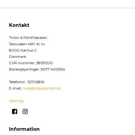
Kontakt
Tintin & FilmPlakaten
Skovvejen 46H, kl. tv.
8000 Aarhus C
Danmark
CVR-nummer
:
38139320
Bankoplysninger
:
5077 1403354
Telefonnr.
:
52705816
E-mail
:
mail@classicposter.dk
Sitemap
Information