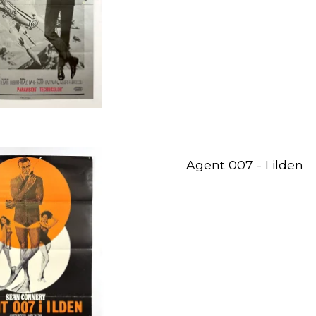
Agent 007 - I ilden