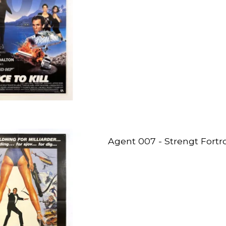
Agent 007 - Strengt Fortro