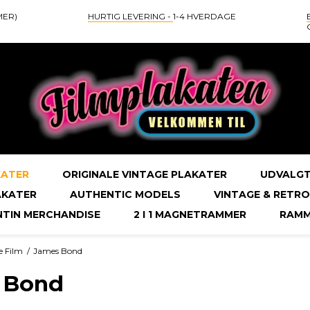
MER)
HURTIG LEVERING -
1-4 HVERDAGE
KATER
ORIGINALE VINTAGE PLAKATER
UDVALGT
AKATER
AUTHENTIC MODELS
VINTAGE & RETRO
NTIN MERCHANDISE
2 I 1 MAGNETRAMMER
RAMM
e Film
/
James Bond
 Bond