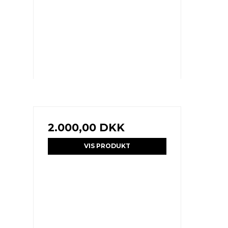
2.000,00 DKK
VIS PRODUKT