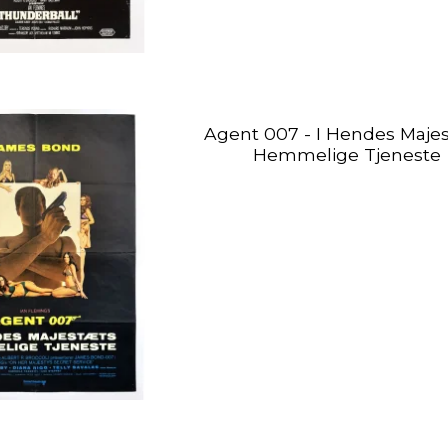
Agent 007 - I Hendes Maje
Hemmelige Tjeneste