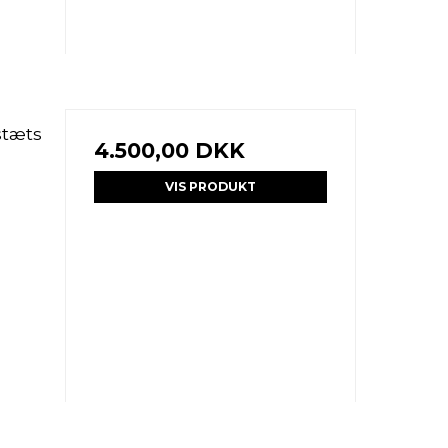
stæts
4.500,00 DKK
VIS PRODUKT