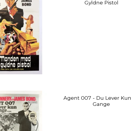
Gyldne Pistol
Agent 007 - Du Lever Kun
Gange