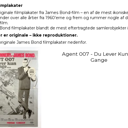
lmplakater
iginale filmplakater fra James Bond-film – en af de mest ikoniske f
der over alle årtier fra 1960’erne og frem og rummer nogle af
film.
Bond filmplakater blandt de mest eftertragtede samlerobjekter i
r er originale – ikke reproduktioner.
originale James Bond filmplakater nedenfor.
Agent 007 - Du Lever Kun
Gange