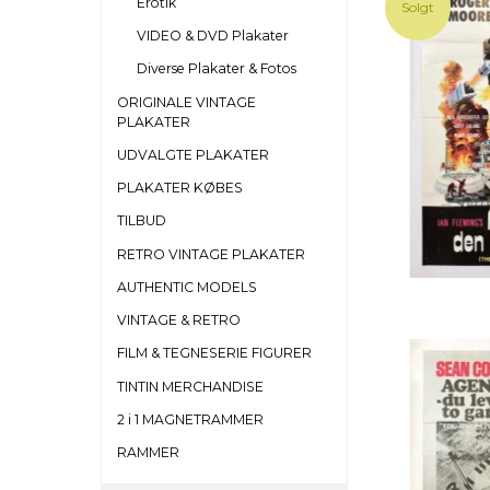
Erotik
Solgt
VIDEO & DVD Plakater
Diverse Plakater & Fotos
ORIGINALE VINTAGE
PLAKATER
UDVALGTE PLAKATER
PLAKATER KØBES
TILBUD
RETRO VINTAGE PLAKATER
AUTHENTIC MODELS
VINTAGE & RETRO
FILM & TEGNESERIE FIGURER
TINTIN MERCHANDISE
2 i 1 MAGNETRAMMER
RAMMER