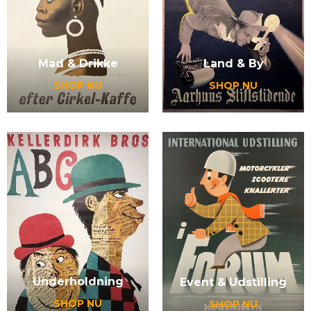
Mad & Drikke
Land & By
SHOP NU
SHOP NU
Underholdning
Event & Udstilling
SHOP NU
SHOP NU