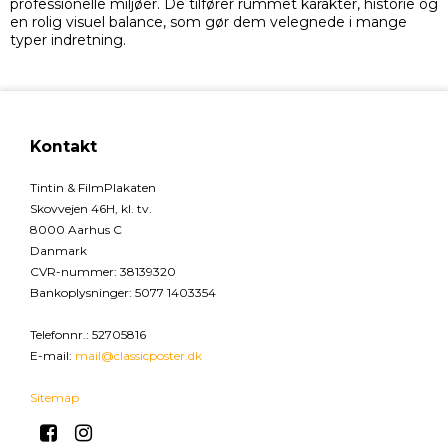
professionelle miljøer. De tilfører rummet karakter, historie og
en rolig visuel balance, som gør dem velegnede i mange
typer indretning.
Kontakt
Tintin & FilmPlakaten
Skovvejen 46H, kl. tv.
8000 Aarhus C
Danmark
CVR-nummer
:
38139320
Bankoplysninger
:
5077 1403354
Telefonnr.
:
52705816
E-mail
:
mail@classicposter.dk
Sitemap