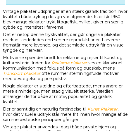
Vintage plakater udspringer af en stærk grafisk tradition, hvor
kvalitet i både tryk og design var afgørende. Især før 1960
blev mange plakater trykt litografisk, hvilket giver en særlig
dybde og intensitet i farverne.
Det er netop denne trykkvalitet, der gør originale plakater
markant anderledes end senere reproduktioner. Farverne
fremstår mere levende, og det samlede udtryk får en visuel
tyngde og nærvær.
Motiverne spænder bredt fra reklame og rejser til kunst og
kulturhistorie. Inden for
Reklame plakater
ses en klar visuel
kommunikation med fokus på form og budskab, mens
Transport plakater
ofte rummer stemningsfulde motiver
med bevægelse og perspektiv.
Nogle plakater er sjældne og eftertragtede, mens andre er
mere almindelige, men stadig visuelt stærke. Værdien
afhænger derfor både af motiv, popularitet og grafisk
kvalitet.
Der er samtidig en naturlig forbindelse til
Kunst Plakater
,
hvor det visuelle udtryk står mere frit, men hvor mange af de
samme æstetiske principper går igen.
Vintage plakater anvendes i dag i både private hjem og