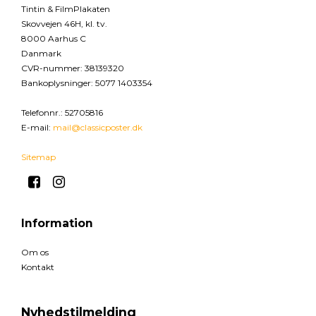
Tintin & FilmPlakaten
Skovvejen 46H, kl. tv.
8000 Aarhus C
Danmark
CVR-nummer
:
38139320
Bankoplysninger
:
5077 1403354
Telefonnr.
:
52705816
E-mail
:
mail@classicposter.dk
Sitemap
Information
Om os
Kontakt
Nyhedstilmelding