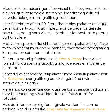
Musik plakater udspringer af en visuel tradition, hvor plakaten
blev brugt til at formidle stemning, identitet og kulturel
tilhørsforhold gennem grafik og illustration.
Især fra midten af det 20. århundrede blev plakater en vigtig
del af koncert- og musikmiljøet, hvor de både fungerede
som reklame og som visuelle symboler for bestemte genrer
og kunstnere.
Motiverne spænder fra stiliserede koncertplakater til grafiske
fortolkninger af musik og kunstnere, hvor farver, typografi og
komposition spiller en central rolle.
Der er en naturlig forbindelse til
Film & Teater
, hvor visuel
formidling og stemningsopbygning ligeledes er afgørende
elementer.
Samtidig overlapper musikplakater med klassisk plakatkunst
fra
Reklame
,
hvor grafik og budskab går hånd i hånd i et
stærkt visuelt udtryk.
Flere musikplakater trækker også på kunstneriske traditioner,
hvor illustration og visuel identitet er i fokus frem for
fotografi.
Hvis du interesserer dig for originale værker fra samme
periode, kan du udforske
Originale filmplakater fra musical