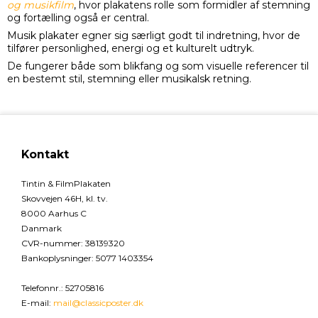
og musikfilm
, hvor plakatens rolle som formidler af stemning
og fortælling også er central.
Musik plakater egner sig særligt godt til indretning, hvor de
tilfører personlighed, energi og et kulturelt udtryk.
De fungerer både som blikfang og som visuelle referencer til
en bestemt stil, stemning eller musikalsk retning.
Kontakt
Tintin & FilmPlakaten
Skovvejen 46H, kl. tv.
8000 Aarhus C
Danmark
CVR-nummer
:
38139320
Bankoplysninger
:
5077 1403354
Telefonnr.
:
52705816
E-mail
:
mail@classicposter.dk