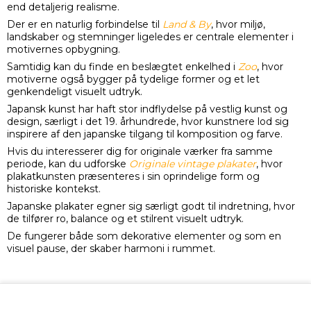
end detaljerig realisme.
Der er en naturlig forbindelse til
Land & By
, hvor miljø,
landskaber og stemninger ligeledes er centrale elementer i
motivernes opbygning.
Samtidig kan du finde en beslægtet enkelhed i
Zoo
, hvor
motiverne også bygger på tydelige former og et let
genkendeligt visuelt udtryk.
Japansk kunst har haft stor indflydelse på vestlig kunst og
design, særligt i det 19. århundrede, hvor kunstnere lod sig
inspirere af den japanske tilgang til komposition og farve.
Hvis du interesserer dig for originale værker fra samme
periode, kan du udforske
Originale vintage plakater
, hvor
plakatkunsten præsenteres i sin oprindelige form og
historiske kontekst.
Japanske plakater egner sig særligt godt til indretning, hvor
de tilfører ro, balance og et stilrent visuelt udtryk.
De fungerer både som dekorative elementer og som en
visuel pause, der skaber harmoni i rummet.