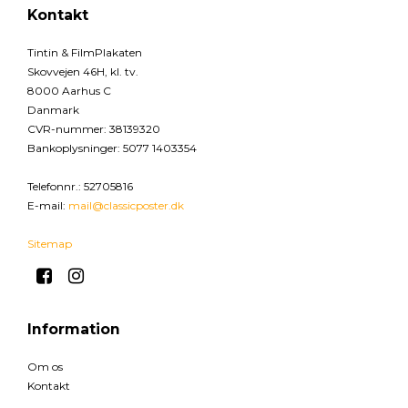
Kontakt
Tintin & FilmPlakaten
Skovvejen 46H, kl. tv.
8000 Aarhus C
Danmark
CVR-nummer
:
38139320
Bankoplysninger
:
5077 1403354
Telefonnr.
:
52705816
E-mail
:
mail@classicposter.dk
Sitemap
Information
Om os
Kontakt