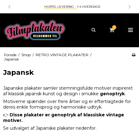
-4 HVERDAGE
BETALING MED
- KORT - MOBILEPAY - A
0
Forside
/
Shop
/
RETRO VINTAGE PLAKATER
/
Japansk
Japansk
Japanske plakater samler stemningsfulde motiver inspireret
af klassisk japansk kunst og design i smukke
genoptryk
.
Motiverne spænder over flere årtier og er eftertragtede for
deres enkle formsprog og harmoniske udtryk.
👉
Disse plakater er genoptryk af klassiske vintage
motiver.
Se udvalget af Japanske plakater nedenfor.