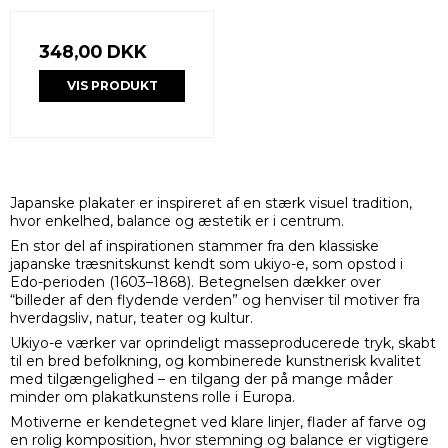
348,00 DKK
VIS PRODUKT
Japanske plakater er inspireret af en stærk visuel tradition,
hvor enkelhed, balance og æstetik er i centrum.
En stor del af inspirationen stammer fra den klassiske
japanske træsnitskunst kendt som ukiyo-e, som opstod i
Edo-perioden (1603–1868). Betegnelsen dækker over
“billeder af den flydende verden” og henviser til motiver fra
hverdagsliv, natur, teater og kultur.
Ukiyo-e værker var oprindeligt masseproducerede tryk, skabt
til en bred befolkning, og kombinerede kunstnerisk kvalitet
med tilgængelighed – en tilgang der på mange måder
minder om plakatkunstens rolle i Europa.
Motiverne er kendetegnet ved klare linjer, flader af farve og
en rolig komposition, hvor stemning og balance er vigtigere