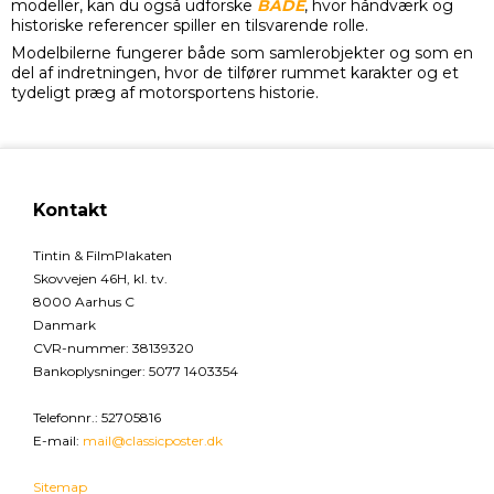
modeller, kan du også udforske
BÅDE
, hvor håndværk og
historiske referencer spiller en tilsvarende rolle.
Modelbilerne fungerer både som samlerobjekter og som en
del af indretningen, hvor de tilfører rummet karakter og et
tydeligt præg af motorsportens historie.
Kontakt
Tintin & FilmPlakaten
Skovvejen 46H, kl. tv.
8000 Aarhus C
Danmark
CVR-nummer
:
38139320
Bankoplysninger
:
5077 1403354
Telefonnr.
:
52705816
E-mail
:
mail@classicposter.dk
Sitemap