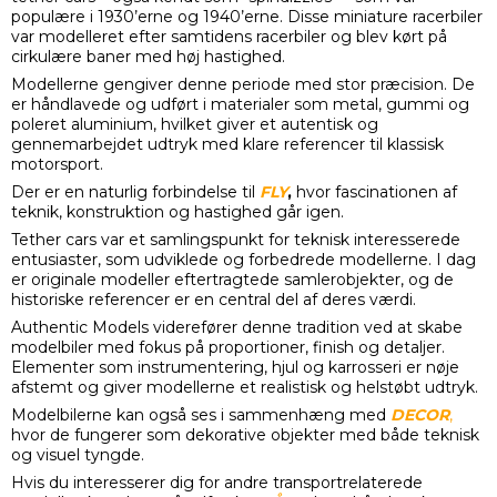
populære i 1930’erne og 1940’erne. Disse miniature racerbiler
var modelleret efter samtidens racerbiler og blev kørt på
cirkulære baner med høj hastighed.
Modellerne gengiver denne periode med stor præcision. De
er håndlavede og udført i materialer som metal, gummi og
poleret aluminium, hvilket giver et autentisk og
gennemarbejdet udtryk med klare referencer til klassisk
motorsport.
Der er en naturlig forbindelse til
FLY
,
hvor fascinationen af
teknik, konstruktion og hastighed går igen.
Tether cars var et samlingspunkt for teknisk interesserede
entusiaster, som udviklede og forbedrede modellerne. I dag
er originale modeller eftertragtede samlerobjekter, og de
historiske referencer er en central del af deres værdi.
Authentic Models viderefører denne tradition ved at skabe
modelbiler med fokus på proportioner, finish og detaljer.
Elementer som instrumentering, hjul og karrosseri er nøje
afstemt og giver modellerne et realistisk og helstøbt udtryk.
Modelbilerne kan også ses i sammenhæng med
DECOR
,
hvor de fungerer som dekorative objekter med både teknisk
og visuel tyngde.
Hvis du interesserer dig for andre transportrelaterede