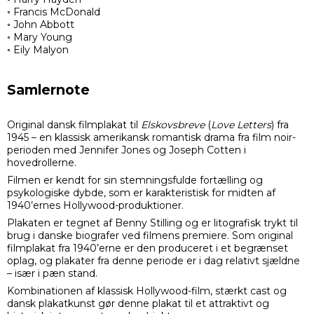
◦ Francis McDonald
◦ John Abbott
◦ Mary Young
◦ Eily Malyon
Samlernote
Original dansk filmplakat til
Elskovsbreve
(
Love Letters
) fra
1945 – en klassisk amerikansk romantisk drama fra film noir-
perioden med Jennifer Jones og Joseph Cotten i
hovedrollerne.
Filmen er kendt for sin stemningsfulde fortælling og
psykologiske dybde, som er karakteristisk for midten af
1940’ernes Hollywood-produktioner.
Plakaten er tegnet af Benny Stilling og er litografisk trykt til
brug i danske biografer ved filmens premiere. Som original
filmplakat fra 1940’erne er den produceret i et begrænset
oplag, og plakater fra denne periode er i dag relativt sjældne
– især i pæn stand.
Kombinationen af klassisk Hollywood-film, stærkt cast og
dansk plakatkunst gør denne plakat til et attraktivt og