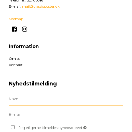
Telefonnr.
:
52705816
E-mail
:
mail@classicposter.dk
Sitemap
Information
Om os
Kontakt
Nyhedstilmelding
Jeg vil gerne tilmeldes nyhedsbrevet