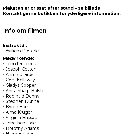
Plakaten er prissat efter stand – se billede.
Kontakt gerne butikken for yderligere information.
Info om filmen
Instruktør:
◦ William Dieterle
Medvirkende:
◦ Jennifer Jones
◦ Joseph Cotten
◦ Ann Richards
◦ Cecil Kellaway
◦ Gladys Cooper
◦ Anita Sharp-Bolster
◦ Reginald Denny
◦ Stephen Dunne
◦ Byron Barr
◦ Alma Kruger
◦ Virginia Brissac
◦ Jonathan Hale
◦ Dorothy Adams
◦ Harry Hayden