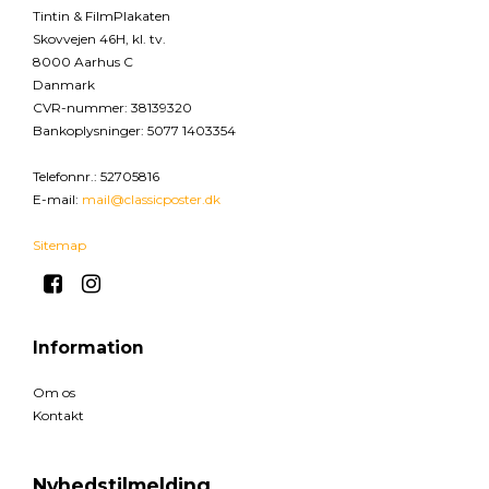
Tintin & FilmPlakaten
Skovvejen 46H, kl. tv.
8000 Aarhus C
Danmark
CVR-nummer
:
38139320
Bankoplysninger
:
5077 1403354
Telefonnr.
:
52705816
E-mail
:
mail@classicposter.dk
Sitemap
Information
Om os
Kontakt
Nyhedstilmelding