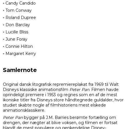
◦ Candy Candido
◦ Tom Conway
◦ Roland Dupree
◦ Don Barclay
◦ Lucille Bliss
◦ June Foray
◦ Connie Hilton
◦ Margaret Kerry
Samlernote
Original dansk litografisk repremiereplakat fra 1969 til Walt
Disneys klassiske animationsfilm
Peter Pan
. Filmen havde
oprindeligt premiere i 1953 og regnes som en af de mest
ikoniske titler fra Disneys store håndtegnede guldalder, hvor
studiet skabte nogle af filmhistoriens mest elskede
animationsklassikere.
Peter Pan
bygger på J.M. Barries berømte fortælling om
drengen, der nægter at blive voksen, og filmen er fortsat
blandt de mest populære og genkendelige Disney-