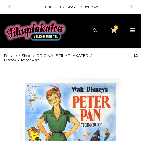
BETALING MED
- KORT - MOBILEPAY - APPLEPAY - GO
0
Forside
/
Shop
/
ORIGINALE FILMPLAKATER
/
Disney
/
Peter Pan