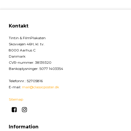
Kontakt
Tintin & FilmPlakaten
Skovvejen 46H, kl. tv.
8000 Aarhus C
Danmark
CVR-nummer
:
38139320
Bankoplysninger
:
5077 1403354
Telefonnr.
:
52705816
E-mail
:
mail@classicposter.dk
Sitemap
Information