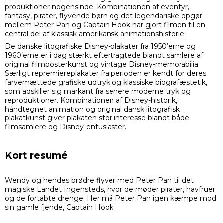
produktioner nogensinde. Kombinationen af eventyr,
fantasy, pirater, flyvende børn og det legendariske opgør
mellem Peter Pan og Captain Hook har gjort filmen til en
central del af klassisk amerikansk animationshistorie.
De danske litografiske Disney-plakater fra 1950’erne og
1960’erne er i dag stærkt eftertragtede blandt samlere af
original filmposterkunst og vintage Disney-memorabilia.
Særligt repremiereplakater fra perioden er kendt for deres
farvemættede grafiske udtryk og klassiske biografæstetik,
som adskiller sig markant fra senere moderne tryk og
reproduktioner. Kombinationen af Disney-historik,
håndtegnet animation og original dansk litografisk
plakatkunst giver plakaten stor interesse blandt både
filmsamlere og Disney-entusiaster.
Kort resumé
Wendy og hendes brødre flyver med Peter Pan til det
magiske Landet Ingensteds, hvor de møder pirater, havfruer
og de fortabte drenge. Her må Peter Pan igen kæmpe mod
sin gamle fjende, Captain Hook.