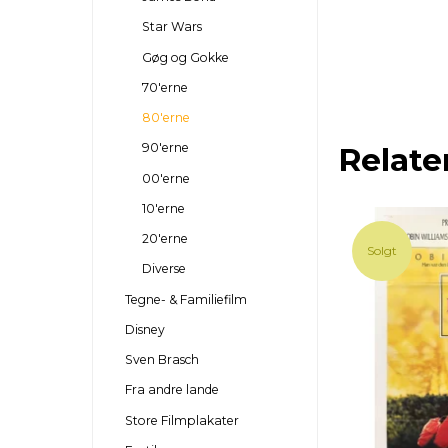
Star Wars
Gøg og Gokke
70'erne
80'erne
90'erne
Relate
00'erne
10'erne
20'erne
Solgt
Diverse
Tegne- & Familiefilm
Disney
Sven Brasch
Fra andre lande
Store Filmplakater