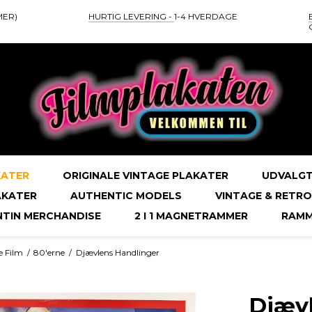
MER)
HURTIG LEVERING -
1-4 HVERDAGE
KATER
ORIGINALE VINTAGE PLAKATER
UDVALGT
AKATER
AUTHENTIC MODELS
VINTAGE & RETRO
NTIN MERCHANDISE
2 I 1 MAGNETRAMMER
RAMM
e Film
/
80'erne
/
Djævlens Handlinger
Djævl