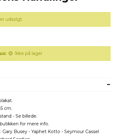
er udsolgt.
us:
Ikke på lager
plakat.
85 cm.
stand - Se billede.
butikken for mere info.
 Gary Busey - Yaphet Kotto - Seymour Cassel