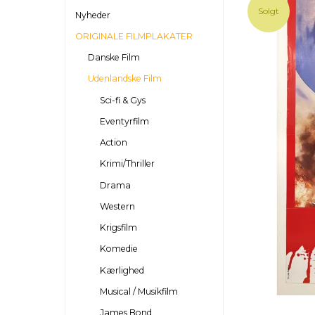
Solgt
Nyheder
ORIGINALE FILMPLAKATER
Danske Film
Udenlandske Film
Sci-fi & Gys
Eventyrfilm
Action
Krimi/Thriller
Drama
Western
Krigsfilm
Komedie
Kærlighed
Musical / Musikfilm
James Bond