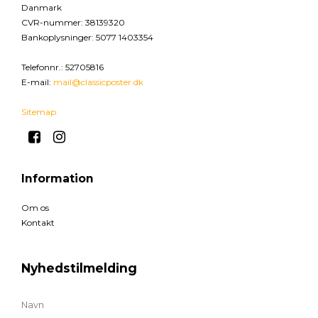
Danmark
CVR-nummer
:
38139320
Bankoplysninger
:
5077 1403354
Telefonnr.
:
52705816
E-mail
:
mail@classicposter.dk
Sitemap
Information
Om os
Kontakt
Nyhedstilmelding