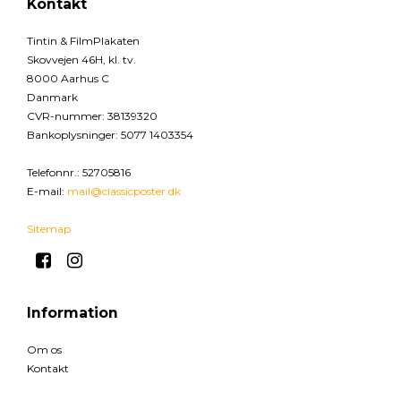
Kontakt
Tintin & FilmPlakaten
Skovvejen 46H, kl. tv.
8000 Aarhus C
Danmark
CVR-nummer
:
38139320
Bankoplysninger
:
5077 1403354
Telefonnr.
:
52705816
E-mail
:
mail@classicposter.dk
Sitemap
Information
Om os
Kontakt