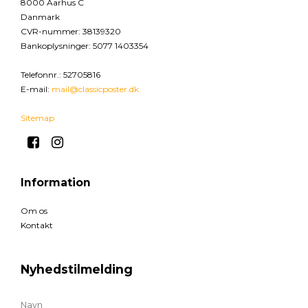
8000 Aarhus C
Danmark
CVR-nummer
:
38139320
Bankoplysninger
:
5077 1403354
Telefonnr.
:
52705816
E-mail
:
mail@classicposter.dk
Sitemap
Information
Om os
Kontakt
Nyhedstilmelding