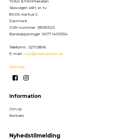
Tintin & FilmPlakaten
Skovvejen 46H, kl. tv.
8000 Aarhus C
Danmark
CVR-nummer
:
38139320
Bankoplysninger
:
5077 1403354
Telefonnr.
:
52705816
E-mail
:
mail@classicposter.dk
Sitemap
Information
Om os
Kontakt
Nyhedstilmelding