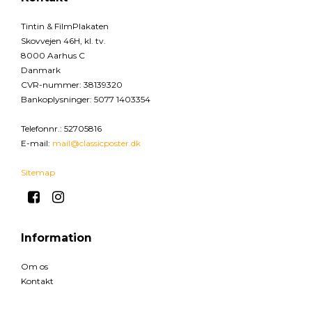
Tintin & FilmPlakaten
Skovvejen 46H, kl. tv.
8000 Aarhus C
Danmark
CVR-nummer
:
38139320
Bankoplysninger
:
5077 1403354
Telefonnr.
:
52705816
E-mail
:
mail@classicposter.dk
Sitemap
Information
Om os
Kontakt