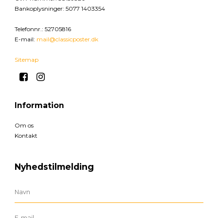
Bankoplysninger
:
5077 1403354
Telefonnr.
:
52705816
E-mail
:
mail@classicposter.dk
Sitemap
Information
Om os
Kontakt
Nyhedstilmelding