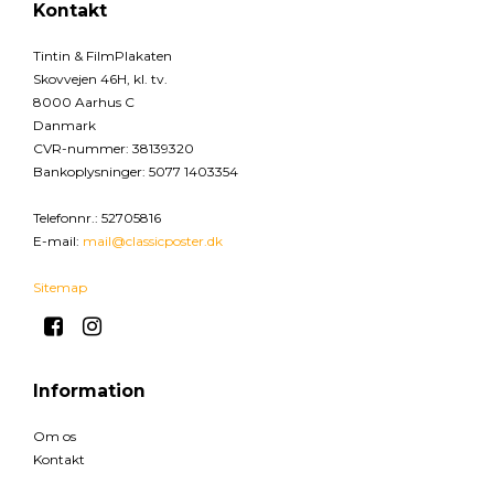
Kontakt
Tintin & FilmPlakaten
Skovvejen 46H, kl. tv.
8000 Aarhus C
Danmark
CVR-nummer
:
38139320
Bankoplysninger
:
5077 1403354
Telefonnr.
:
52705816
E-mail
:
mail@classicposter.dk
Sitemap
Information
Om os
Kontakt