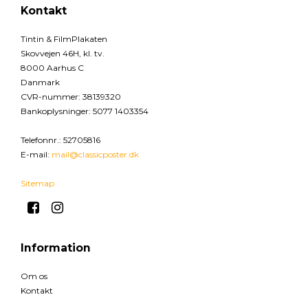
Kontakt
Tintin & FilmPlakaten
Skovvejen 46H, kl. tv.
8000 Aarhus C
Danmark
CVR-nummer
:
38139320
Bankoplysninger
:
5077 1403354
Telefonnr.
:
52705816
E-mail
:
mail@classicposter.dk
Sitemap
Information
Om os
Kontakt