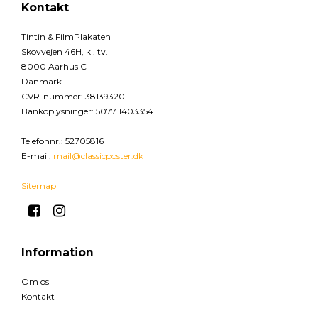
Kontakt
Tintin & FilmPlakaten
Skovvejen 46H, kl. tv.
8000 Aarhus C
Danmark
CVR-nummer
:
38139320
Bankoplysninger
:
5077 1403354
Telefonnr.
:
52705816
E-mail
:
mail@classicposter.dk
Sitemap
Information
Om os
Kontakt