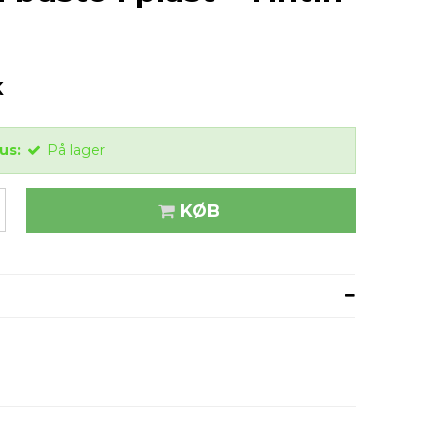
K
us:
På lager
KØB