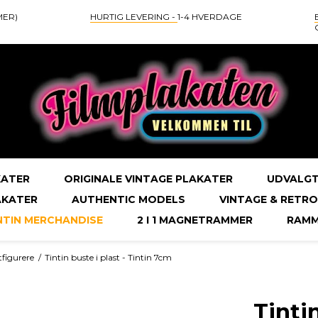
MER)
HURTIG LEVERING -
1-4 HVERDAGE
KATER
ORIGINALE VINTAGE PLAKATER
UDVALGT
AKATER
AUTHENTIC MODELS
VINTAGE & RETRO
NTIN MERCHANDISE
2 I 1 MAGNETRAMMER
RAMM
tfigurere
/
Tintin buste i plast - Tintin 7cm
Tintin