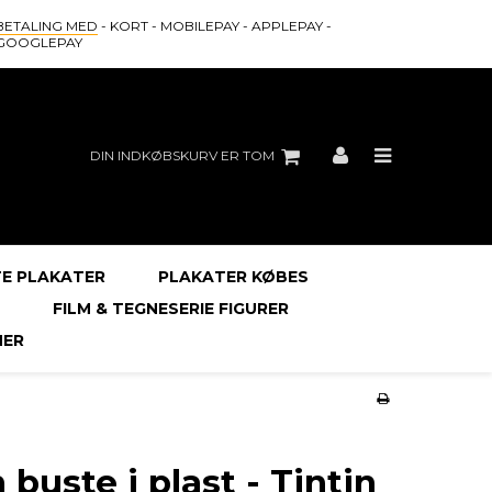
BETALING MED
- KORT - MOBILEPAY - APPLEPAY -
GOOGLEPAY
DIN INDKØBSKURV ER TOM
E PLAKATER
PLAKATER KØBES
FILM & TEGNESERIE FIGURER
ER
 buste i plast - Tintin