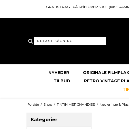
GRATIS FRAGT
PÅ KØB OVER 500,- (IKKE RAM
NYHEDER
ORIGINALE FILMPLA
TILBUD
RETRO VINTAGE PL
TI
Forside
/
Shop
/
TINTIN MERCHANDISE
/
Nøgleringe & Plas
Kategorier