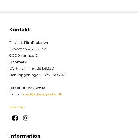
Kontakt
Tintin & FilmPlakaten
Skovvejen 46H, kl. tv.
8000 Aarhus C
Danmark
CVR-nummer
:
38139320
Bankoplysninger
:
5077 1403354
Telefonnr.
:
52705816
E-mail
:
mail@classicposter.dk
Sitemap
Information