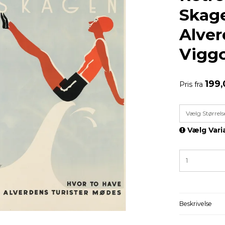
Skage
Alver
Vigg
199
Pris fra
Vælg Størrels
Vælg Vari
Beskrivelse