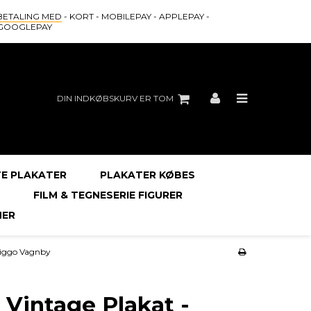
BETALING MED
- KORT - MOBILEPAY - APPLEPAY -
GOOGLEPAY
DIN INDKØBSKURV ER TOM
E PLAKATER
PLAKATER KØBES
FILM & TEGNESERIE FIGURER
ER
 Viggo Vagnby
 Vintage Plakat -