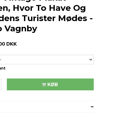
n, Hvor To Have Og
dens Turister Mødes -
o Vagnby
,00 DKK
e
ant
KØB