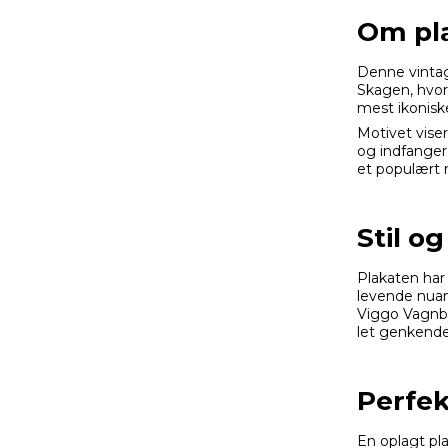
Om pl
Denne vintag
Skagen, hvor
mest ikonisk
Motivet vise
og indfanger
et populært r
Stil o
Plakaten har 
levende nuan
Viggo Vagnbys
let genkendel
Perfek
En oplagt plak