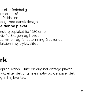
:
eller feriebolig
 eller entré
r fritidsrum
olig med dansk design
e denne plakat:
ansk rejseplakat fra 1950’erne
tiv fra Skagen og havet
l sommer- og feriestemning året rundt
uktion i høj trykkvalitet
rk
eproduktion – ikke en original vintage plakat.
rykt efter det originale motiv og gengiver det
gn i høj kvalitet.