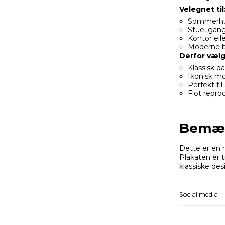
Velegnet til
Sommerhus 
Stue, gang
Kontor elle
Moderne b
Derfor vælg
Klassisk d
Ikonisk mo
Perfekt ti
Flot reprod
Bemæ
Dette er en r
Plakaten er t
klassiske desi
Social media