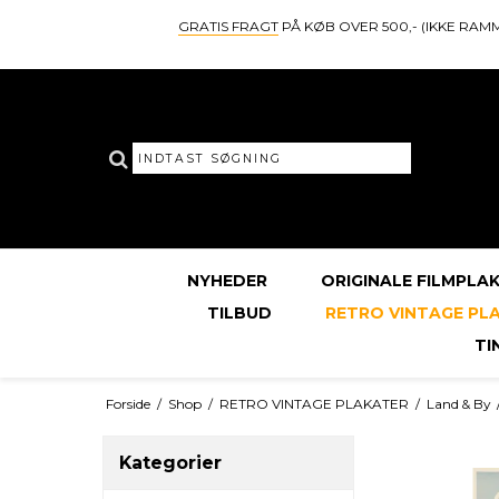
GRATIS FRAGT
PÅ KØB OVER 500,- (IKKE RAM
NYHEDER
ORIGINALE FILMPLA
TILBUD
RETRO VINTAGE PL
TI
Forside
/
Shop
/
RETRO VINTAGE PLAKATER
/
Land & By
Kategorier