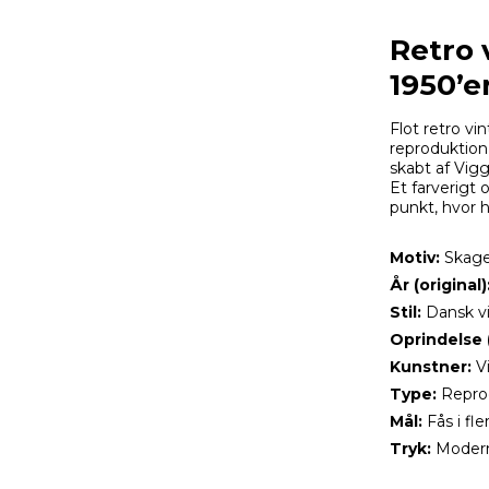
Retro 
1950’e
Flot retro v
reproduktion 
skabt af Vig
Et farverigt
punkt, hvor 
Motiv:
Skag
År (original)
Stil:
Dansk vi
Oprindelse 
Kunstner:
V
Type:
Reprod
Mål:
Fås i fle
Tryk:
Moderne