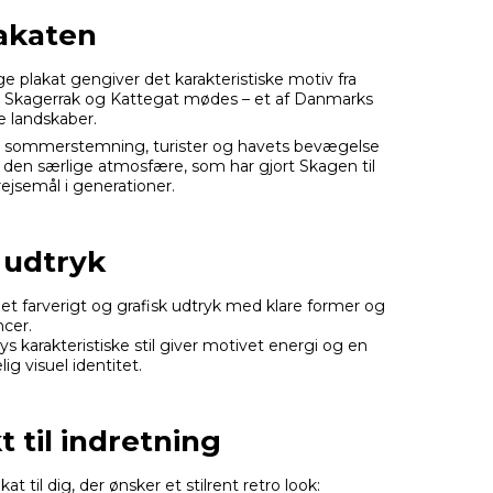
akaten
e plakat gengiver det karakteristiske motiv fra
 Skagerrak og Kattegat mødes – et af Danmarks
e landskaber.
r sommerstemning, turister og havets bevægelse
 den særlige atmosfære, som har gjort Skagen til
ejsemål i generationer.
g udtryk
et farverigt og grafisk udtryk med klare former og
cer.
 karakteristiske stil giver motivet energi og en
ig visuel identitet.
t til indretning
at til dig, der ønsker et stilrent retro look: