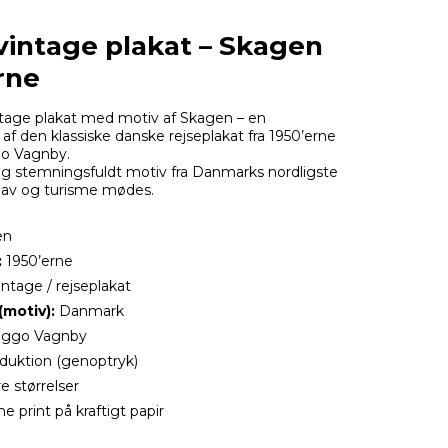
vintage plakat – Skagen
rne
intage plakat med motiv af Skagen – en
af den klassiske danske rejseplakat fra 1950’erne
go Vagnby.
 og stemningsfuldt motiv fra Danmarks nordligste
hav og turisme mødes.
en
:
1950’erne
ntage / rejseplakat
(motiv):
Danmark
iggo Vagnby
uktion (genoptryk)
re størrelser
 print på kraftigt papir