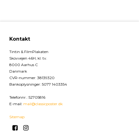
Kontakt
Tintin & FilmPlakaten
Skovvejen 46H, kl. tv.
8000 Aarhus C
Danmark
CVR-nummer
:
38139320
Bankoplysninger
:
5077 1403354
Telefonnr.
:
52705816
E-mail
:
mail@classicposter.dk
Sitemap