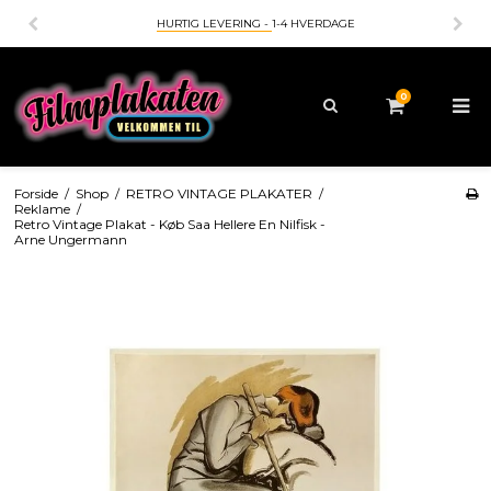
 HVERDAGE
BETALING MED
- KORT - MOBILEPAY - APP
0
Forside
/
Shop
/
RETRO VINTAGE PLAKATER
/
Reklame
/
Retro Vintage Plakat - Køb Saa Hellere En Nilfisk -
Arne Ungermann