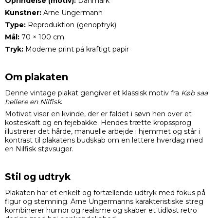
Oprindelse (motiv):
Danmark
Kunstner:
Arne Ungermann
Type:
Reproduktion (genoptryk)
Mål:
70 × 100 cm
Tryk:
Moderne print på kraftigt papir
Om plakaten
Denne vintage plakat gengiver et klassisk motiv fra
Køb saa
hellere en Nilfisk
.
Motivet viser en kvinde, der er faldet i søvn hen over et
kosteskaft og en fejebakke. Hendes trætte kropssprog
illustrerer det hårde, manuelle arbejde i hjemmet og står i
kontrast til plakatens budskab om en lettere hverdag med
en Nilfisk støvsuger.
Stil og udtryk
Plakaten har et enkelt og fortællende udtryk med fokus på
figur og stemning. Arne Ungermanns karakteristiske streg
kombinerer humor og realisme og skaber et tidløst retro