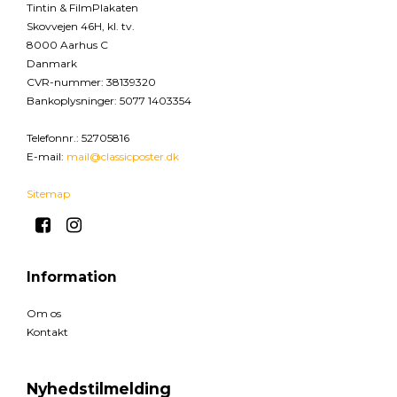
Tintin & FilmPlakaten
Skovvejen 46H, kl. tv.
8000 Aarhus C
Danmark
CVR-nummer
:
38139320
Bankoplysninger
:
5077 1403354
Telefonnr.
:
52705816
E-mail
:
mail@classicposter.dk
Sitemap
Information
Om os
Kontakt
Nyhedstilmelding