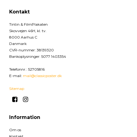
Kontakt
Tintin & FilmPlakaten
Skovvejen 46H, kl. tv.
8000 Aarhus C
Danmark
CVR-nummer
:
38139320
Bankoplysninger
:
5077 1403354
Telefonnr.
:
52705816
E-mail
:
mail@classicposter.dk
Sitemap
Information
Om os
Kontakt