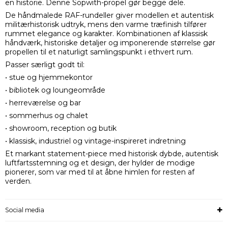
en historie. Denne Sopwith-propel gør begge dele.
De håndmalede RAF-rundeller giver modellen et autentisk
militærhistorisk udtryk, mens den varme træfinish tilfører
rummet elegance og karakter. Kombinationen af klassisk
håndværk, historiske detaljer og imponerende størrelse gør
propellen til et naturligt samlingspunkt i ethvert rum.
Passer særligt godt til:
• stue og hjemmekontor
• bibliotek og loungeområde
• herreværelse og bar
• sommerhus og chalet
• showroom, reception og butik
• klassisk, industriel og vintage-inspireret indretning
Et markant statement-piece med historisk dybde, autentisk
luftfartsstemning og et design, der hylder de modige
pionerer, som var med til at åbne himlen for resten af
verden.
Social media