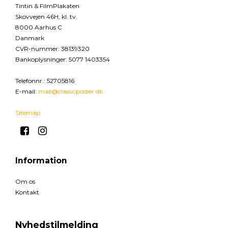
Tintin & FilmPlakaten
Skovvejen 46H, kl. tv.
8000 Aarhus C
Danmark
CVR-nummer
:
38139320
Bankoplysninger
:
5077 1403354
Telefonnr.
:
52705816
E-mail
:
mail@classicposter.dk
Sitemap
Information
Om os
Kontakt
Nyhedstilmelding