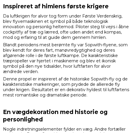
Inspireret af himlens første krigere
Da luftkrigen for alvor tog form under Første Verdenskrig,
blev flyvemaskinen et symbol på både teknologisk
innovation og personlig heltemod. Piloter steg til vejrs i åbne
cockpitfly af træ og lærred, ofte uden andet end kompas,
mod og erfaring til at guide dem gennem himlen.
Blandt periodens mest berømte fly var Sopwith-flyene, som
blev kendt for deres fart, manøvredygtighed og deres
afgørende rolle i de første luftkampe. De karakteristiske
træpropeller var hjertet i maskinerne og blev et ikonisk
symbol på den nye tidsalder, hvor luftfarten for alvor
ændrede verden.
Denne propel er inspireret af de historiske Sopwith-fly og de
karakteristiske markeringer, som prydede de allierede fly
under krigen. Resultatet er en dekorativ hyldest til luftfartens
mest romantiske og dramatiske periode.
En vægdekoration med historie og
personlighed
Nogle indretningselementer fylder en væg. Andre fortæller