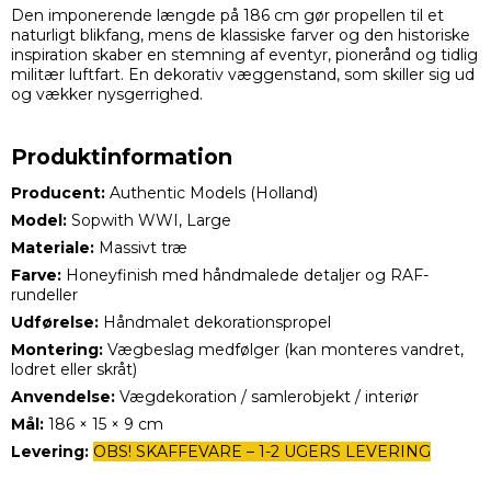
Den imponerende længde på 186 cm gør propellen til et
naturligt blikfang, mens de klassiske farver og den historiske
inspiration skaber en stemning af eventyr, pionerånd og tidlig
militær luftfart. En dekorativ væggenstand, som skiller sig ud
og vækker nysgerrighed.
Produktinformation
Producent:
Authentic Models (Holland)
Model:
Sopwith WWI, Large
Materiale:
Massivt træ
Farve:
Honeyfinish med håndmalede detaljer og RAF-
rundeller
Udførelse:
Håndmalet dekorationspropel
Montering:
Vægbeslag medfølger (kan monteres vandret,
lodret eller skråt)
Anvendelse:
Vægdekoration / samlerobjekt / interiør
Mål:
186 × 15 × 9 cm
Levering:
OBS! SKAFFEVARE – 1-2 UGERS LEVERING