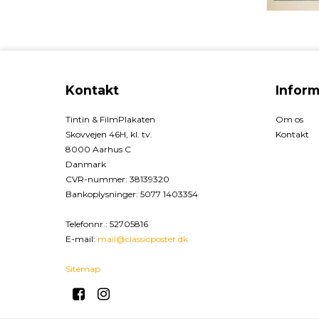
Kontakt
Inform
Tintin & FilmPlakaten
Om os
Skovvejen 46H, kl. tv.
Kontakt
8000 Aarhus C
Danmark
CVR-nummer
:
38139320
Bankoplysninger
:
5077 1403354
Telefonnr.
:
52705816
E-mail
:
mail@classicposter.dk
Sitemap