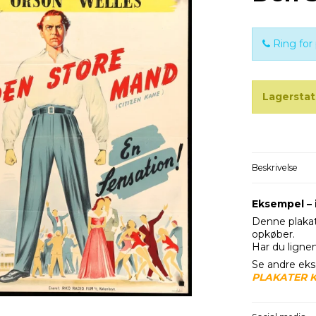
Ring for 
Lagerstat
Beskrivelse
Eksempel – i
Denne plakat
opkøber.
Har du ligne
Se andre eks
PLAKATER 