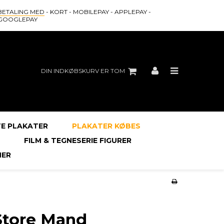
BETALING MED
- KORT - MOBILEPAY - APPLEPAY -
GOOGLEPAY
DIN INDKØBSKURV ER TOM
E PLAKATER
PLAKATER KØBES
FILM & TEGNESERIE FIGURER
ER
Store Mand