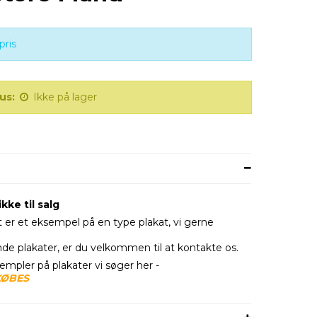
pris
us:
Ikke på lager
kke til salg
 er et eksempel på en type plakat, vi gerne
nde plakater, er du velkommen til at kontakte os.
empler på plakater vi søger her -
KØBES