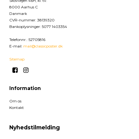
Skovvejen 46H, kl. tv.
8000 Aarhus C
Danmark
CVR-nummer
:
38139320
Bankoplysninger
:
5077 1403354
Telefonnr.
:
52705816
E-mail
:
mail@classicposter.dk
Sitemap
Information
Om os
Kontakt
Nyhedstilmelding