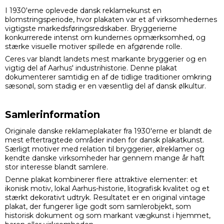
I 1930'erne oplevede dansk reklamekunst en
blomstringsperiode, hvor plakaten var et af virksomhedernes
vigtigste markedsføringsredskaber. Bryggerierne
konkurrerede intenst om kundernes opmærksomhed, og
stærke visuelle motiver spillede en afgørende rolle.
Ceres var blandt landets mest markante bryggerier og en
vigtig del af Aarhus' industrihistorie. Denne plakat
dokumenterer samtidig en af de tidlige traditioner omkring
sæsonøl, som stadig er en væsentlig del af dansk ølkultur.
Samlerinformation
Originale danske reklameplakater fra 1930'erne er blandt de
mest eftertragtede områder inden for dansk plakatkunst.
Særligt motiver med relation til bryggerier, ølreklamer og
kendte danske virksomheder har gennem mange år haft
stor interesse blandt samlere.
Denne plakat kombinerer flere attraktive elementer: et
ikonisk motiv, lokal Aarhus-historie, litografisk kvalitet og et
stærkt dekorativt udtryk. Resultatet er en original vintage
plakat, der fungerer lige godt som samlerobjekt, som
historisk dokument og som markant vægkunst i hjemmet,