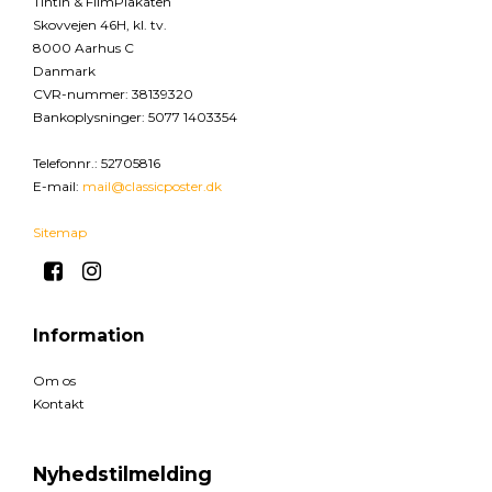
Tintin & FilmPlakaten
Skovvejen 46H, kl. tv.
8000 Aarhus C
Danmark
CVR-nummer
:
38139320
Bankoplysninger
:
5077 1403354
Telefonnr.
:
52705816
E-mail
:
mail@classicposter.dk
Sitemap
Information
Om os
Kontakt
Nyhedstilmelding