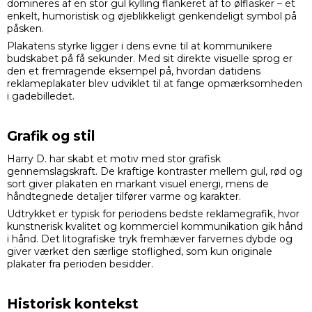
domineres af en stor gul kylling flankeret af to ølflasker – et
enkelt, humoristisk og øjeblikkeligt genkendeligt symbol på
påsken.
Plakatens styrke ligger i dens evne til at kommunikere
budskabet på få sekunder. Med sit direkte visuelle sprog er
den et fremragende eksempel på, hvordan datidens
reklameplakater blev udviklet til at fange opmærksomheden
i gadebilledet.
Grafik og stil
Harry D. har skabt et motiv med stor grafisk
gennemslagskraft. De kraftige kontraster mellem gul, rød og
sort giver plakaten en markant visuel energi, mens de
håndtegnede detaljer tilfører varme og karakter.
Udtrykket er typisk for periodens bedste reklamegrafik, hvor
kunstnerisk kvalitet og kommerciel kommunikation gik hånd
i hånd. Det litografiske tryk fremhæver farvernes dybde og
giver værket den særlige stoflighed, som kun originale
plakater fra perioden besidder.
Historisk kontekst