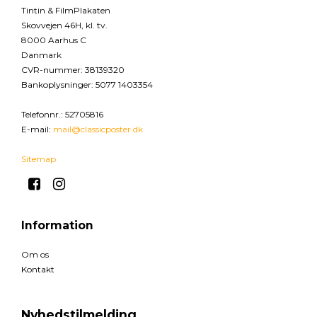
Tintin & FilmPlakaten
Skovvejen 46H, kl. tv.
8000 Aarhus C
Danmark
CVR-nummer
:
38139320
Bankoplysninger
:
5077 1403354
Telefonnr.
:
52705816
E-mail
:
mail@classicposter.dk
Sitemap
Information
Om os
Kontakt
Nyhedstilmelding