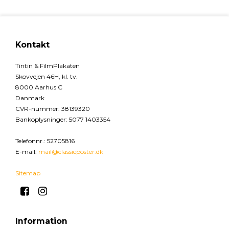
Kontakt
Tintin & FilmPlakaten
Skovvejen 46H, kl. tv.
8000 Aarhus C
Danmark
CVR-nummer
:
38139320
Bankoplysninger
:
5077 1403354
Telefonnr.
:
52705816
E-mail
:
mail@classicposter.dk
Sitemap
Information