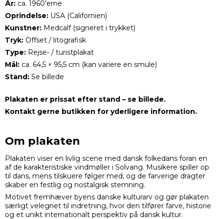
År:
ca. 1960’erne
Oprindelse:
USA (Californien)
Kunstner:
Medcalf (signeret i trykket)
Tryk:
Offset / litografisk
Type:
Rejse- / turistplakat
Mål:
ca. 64,5 × 95,5 cm (kan variere en smule)
Stand:
Se billede
Plakaten er prissat efter stand – se billede.
Kontakt gerne butikken for yderligere information.
Om plakaten
Plakaten viser en livlig scene med dansk folkedans foran en
af de karakteristiske vindmøller i Solvang. Musikere spiller op
til dans, mens tilskuere følger med, og de farverige dragter
skaber en festlig og nostalgisk stemning.
Motivet fremhæver byens danske kulturarv og gør plakaten
særligt velegnet til indretning, hvor den tilfører farve, historie
og et unikt internationalt perspektiv på dansk kultur.