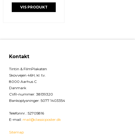
VIS PRODUKT
Kontakt
Tintin & FilmPlakaten
Skovvejen 46H, kl. tv.
8000 Aarhus C
Danmark
CVR-nummer
:
38139320
Bankoplysninger
:
5077 1403354
Telefonnr.
:
52705816
E-mail
:
mail@classicposter.dk
Sitemap