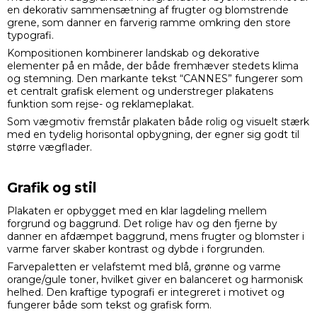
en dekorativ sammensætning af frugter og blomstrende
grene, som danner en farverig ramme omkring den store
typografi.
Kompositionen kombinerer landskab og dekorative
elementer på en måde, der både fremhæver stedets klima
og stemning. Den markante tekst “CANNES” fungerer som
et centralt grafisk element og understreger plakatens
funktion som rejse- og reklameplakat.
Som vægmotiv fremstår plakaten både rolig og visuelt stærk
med en tydelig horisontal opbygning, der egner sig godt til
større vægflader.
Grafik og stil
Plakaten er opbygget med en klar lagdeling mellem
forgrund og baggrund. Det rolige hav og den fjerne by
danner en afdæmpet baggrund, mens frugter og blomster i
varme farver skaber kontrast og dybde i forgrunden.
Farvepaletten er velafstemt med blå, grønne og varme
orange/gule toner, hvilket giver en balanceret og harmonisk
helhed. Den kraftige typografi er integreret i motivet og
fungerer både som tekst og grafisk form.