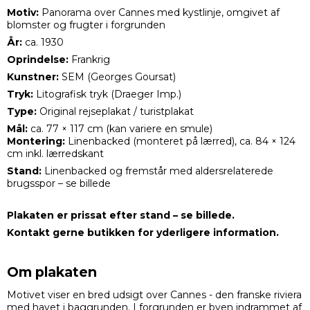
Motiv:
Panorama over Cannes med kystlinje, omgivet af
blomster og frugter i forgrunden
År:
ca. 1930
Oprindelse:
Frankrig
Kunstner:
SEM (Georges Goursat)
Tryk:
Litografisk tryk (Draeger Imp.)
Type:
Original rejseplakat / turistplakat
Mål:
ca. 77 × 117 cm (kan variere en smule)
Montering:
Linenbacked (monteret på lærred), ca. 84 × 124
cm inkl. lærredskant
Stand:
Linenbacked og fremstår med aldersrelaterede
brugsspor – se billede
Plakaten er prissat efter stand – se billede.
Kontakt gerne butikken for yderligere information.
Om plakaten
Motivet viser en bred udsigt over Cannes - den franske riviera
med havet i baggrunden. I forgrunden er byen indrammet af