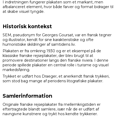
I indretningen fungerer plakaten som et markant, men
afbalanceret element, hvor både farver og format bidrager til
at skabe visuel tyngde.
Historisk kontekst
SEM, pseudonym for Georges Goursat, var en fransk tegner
og illustrator, kendt for sine karakteristiske og ofte
humoristiske skildringer af samtidens liv.
Plakaten er fra omkring 1930 og er et eksempel på de
klassiske franske rejseplakater, der blev brugt til at
promovere destinationer langs den franske riviera. I denne
periode spillede plakater en central rolle i turisme og visuel
markedsføring.
Trykket er udført hos Draeger, et anerkendt fransk trykkeri,
som stod bag mange af periodens litografiske plakater.
Samlerinformation
Originale franske rejseplakater fra mellemkrigstiden er
eftertragtede blandt samlere, især når de er udført af
navngivne kunstnere og trykt hos kendte trykkerier.