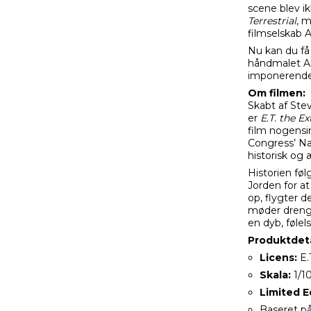
scene blev i
Terrestrial
, 
filmselskab 
Nu kan du få
håndmalet Ar
imponerende 
Om filmen:
Skabt af Ste
er
E.T. the Ex
film nogensin
Congress’ Na
historisk og 
Historien fø
Jorden for a
op, flygter d
møder drenge
en dyb, føle
Produktdeta
Licens:
E.
Skala:
1/1
Limited E
Baseret på