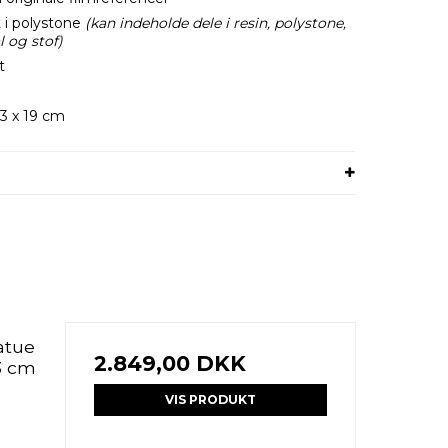
t i polystone
(kan indeholde dele i resin, polystone,
 og stof)
t
23 x 19 cm
atue
2.849,00 DKK
3 cm
VIS PRODUKT