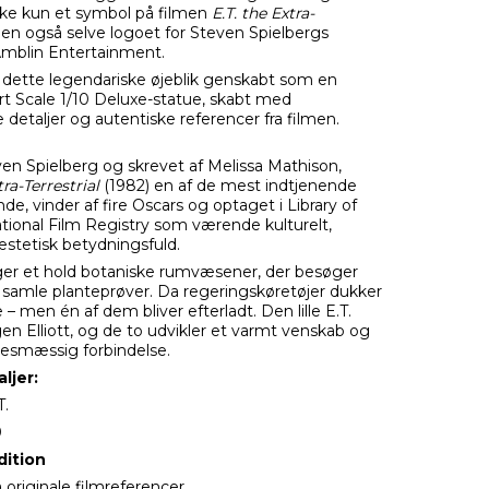
kke kun et symbol på filmen
E.T. the Extra-
men også selve logoet for Steven Spielbergs
Amblin Entertainment.
 dette legendariske øjeblik genskabt som en
t Scale 1/10 Deluxe-statue, skabt med
detaljer og autentiske referencer fra filmen.
ven Spielberg og skrevet af Melissa Mathison,
tra-Terrestrial
(1982) en af de mest indtjenende
de, vinder af fire Oscars og optaget i Library of
tional Film Registry som værende kulturelt,
æstetisk betydningsfuld.
lger et hold botaniske rumvæsener, der besøger
t samle planteprøver. Da regeringskøretøjer dukker
e – men én af dem bliver efterladt. Den lille E.T.
n Elliott, og de to udvikler et varmt venskab og
lsesmæssig forbindelse.
ljer:
T.
0
dition
 originale filmreferencer