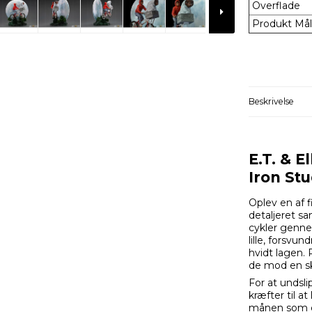
Overflade
Produkt Mål
Beskrivelse
E.T. & E
Iron Stu
Oplev en af 
detaljeret sa
cykler genn
lille, forsvu
hvidt lagen. 
de mod en sko
For at undsli
kræfter til a
månen som d