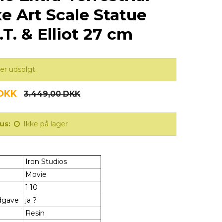
e Art Scale Statue
.T. & Elliot 27 cm
er udsolgt.
 DKK
3.449,00 DKK
us:
Ikke på lager
Iron Studios
Movie
1:10
Udgave
ja ?
Resin