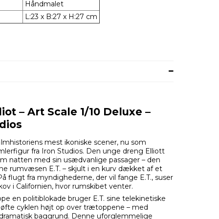
Håndmalet
L:23 x B:27 x H:27 cm
lliot – Art Scale 1/10 Deluxe –
dios
filmhistoriens mest ikoniske scener, nu som
mlerfigur fra Iron Studios. Den unge dreng Elliott
em natten med sin usædvanlige passager – den
ndne rumvæsen E.T. – skjult i en kurv dækket af et
På flugt fra myndighederne, der vil fange E.T., suser
v i Californien, hvor rumskibet venter.
ppe en politiblokade bruger E.T. sine telekinetiske
t løfte cyklen højt op over trætoppene – med
ramatisk baggrund. Denne uforglemmelige