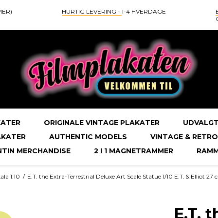
MER)
HURTIG LEVERING -
1-4 HVERDAGE
KATER
ORIGINALE VINTAGE PLAKATER
UDVALGT
AKATER
AUTHENTIC MODELS
VINTAGE & RETRO
NTIN MERCHANDISE
2 I 1 MAGNETRAMMER
RAMM
ala 1:10
/
E.T. the Extra-Terrestrial Deluxe Art Scale Statue 1/10 E.T. & Elliot 27
E.T. t