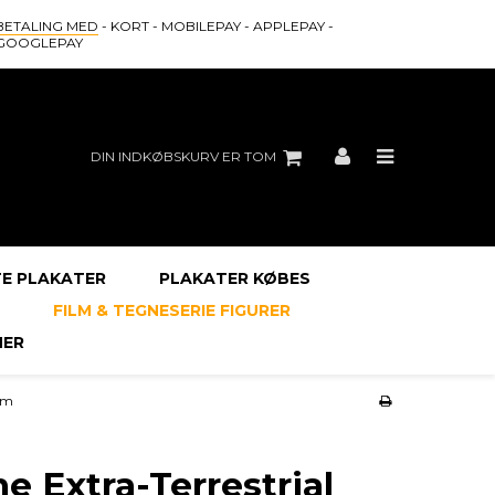
BETALING MED
- KORT - MOBILEPAY - APPLEPAY -
GOOGLEPAY
DIN INDKØBSKURV ER TOM
E PLAKATER
PLAKATER KØBES
FILM & TEGNESERIE FIGURER
ER
 cm
he Extra-Terrestrial