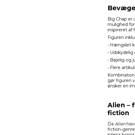
Bevægel
Big Chap er 
mulighed for 
inspireret af
Figuren inklu
• Hængslet 
• Udskydelig
• Bøjelig og 
• Flere artik
Kombinatione
gør figuren v
ønsker en imp
Alien –
fiction
Da
Alien
havd
fiction-genr
intens horror