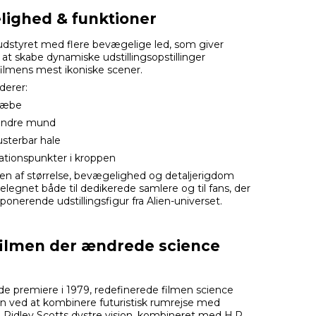
ighed & funktioner
udstyret med flere bevægelige led, som giver
at skabe dynamiske udstillingsopstillinger
 filmens mest ikoniske scener.
derer:
kæbe
 indre mund
justerbar hale
ulationspunkter i kroppen
n af størrelse, bevægelighed og detaljerigdom
elegnet både til dedikerede samlere og til fans, der
onerende udstillingsfigur fra Alien-universet.
 filmen der ændrede science
e premiere i 1979, redefinerede filmen science
en ved at kombinere futuristisk rumrejse med
. Ridley Scotts dystre vision, kombineret med H.R.