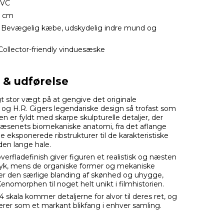
VC
6 cm
Bevægelig kæbe, udskydelig indre mund og
ollector-friendly vinduesæske
r & udførelse
t stor vægt på at gengive det originale
og H.R. Gigers legendariske design så trofast som
en er fyldt med skarpe skulpturelle detaljer, der
senets biomekaniske anatomi, fra det aflange
 eksponerede ribstrukturer til de karakteristiske
 den lange hale.
erfladefinish giver figuren et realistisk og næsten
yk, mens de organiske former og mekaniske
ber den særlige blanding af skønhed og uhygge,
nomorphen til noget helt unikt i filmhistorien.
/4 skala kommer detaljerne for alvor til deres ret, og
erer som et markant blikfang i enhver samling.