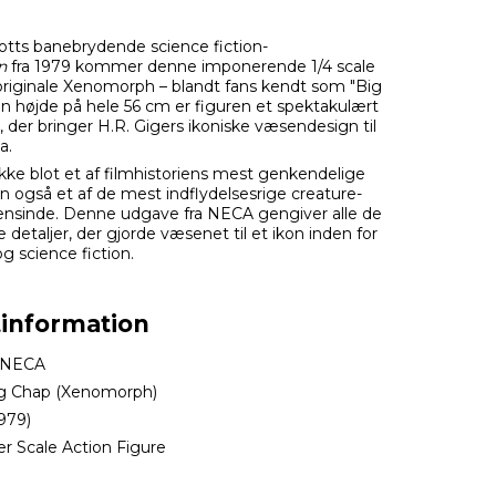
cotts banebrydende science fiction-
n
fra 1979 kommer denne imponerende 1/4 scale
 originale Xenomorph – blandt fans kendt som "Big
n højde på hele 56 cm er figuren et spektakulært
 der bringer H.R. Gigers ikoniske væsendesign til
a.
ikke blot et af filmhistoriens mest genkendelige
 også et af de mest indflydelsesrige creature-
nsinde. Denne udgave fra NECA gengiver alle de
detaljer, der gjorde væsenet til et ikon inden for
g science fiction.
information
NECA
g Chap (Xenomorph)
979)
r Scale Action Figure