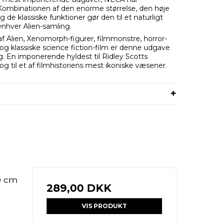
Kombinationen af den enorme størrelse, den høje
g de klassiske funktioner gør den til et naturligt
enhver Alien-samling.
af Alien, Xenomorph-figurer, filmmonstre, horror-
og klassiske science fiction-film er denne udgave
g. En imponerende hyldest til Ridley Scotts
g til et af filmhistoriens mest ikoniske væsener.
30 cm
289,00 DKK
VIS PRODUKT