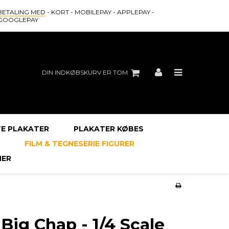
BETALING MED
- KORT - MOBILEPAY - APPLEPAY -
GOOGLEPAY
DIN INDKØBSKURV ER TOM
E PLAKATER
PLAKATER KØBES
FILM & TEGNESERIE FIGURER
ER
 Big Chap - 1/4 Scale