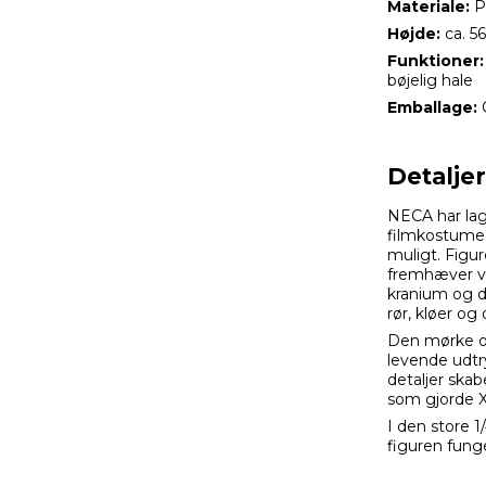
Materiale:
P
Højde:
ca. 5
Funktioner:
bøjelig hale
Emballage:
C
Detalje
NECA har lag
filmkostume 
muligt. Figur
fremhæver væ
kranium og de
rør, kløer og
Den mørke ov
levende udtr
detaljer ska
som gjorde Xe
I den store 1
figuren fung