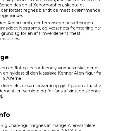
ående design af Xenomorphen, skabte et
, der fortsat regnes blandt de mest skræmmende
nogensinde.
den Xenomorph, der terroriserer besætningen
umskibet Nostromo, og væsenets fremtoning har
 grundlag for en af filmverdenens mest
ranchises.
age
es i en flot collector-friendly vinduesæske, der er
en hyldest til den klassiske Kenner Alien-figur fra
 1970'erne.
lfører ekstra samlerværdi og gør figuren attraktiv
erne Alien-samlere og for fans af vintage science
j.
nfo
Big Chap-figur regnes af mange Alien-samlere
e mest imponerende udgaver, NECA har