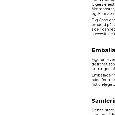
Gigers enest
filmmonster
og ikoniske 
Big Chap er 
ombord på r
siden dannet
succesfulde f
Emball
Figuren lever
designet som 
slutningen af
Emballagen ti
både for mod
fiction-legetø
Samleri
Denne store 
som en af d