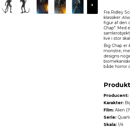
Fra Ridley S
klassiker
Alie
figur af den
Chap". Med e
samlerobjekt,
live i stor skal
Big Chap er 
monstre, men
designs noge
biomekaniske 
både horror o
Produkt
Producent:
Karakter:
Bi
Film:
Alien (1
Serie:
Quarte
Skala:
1/4