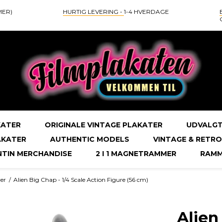
MER)
HURTIG LEVERING -
1-4 HVERDAGE
KATER
ORIGINALE VINTAGE PLAKATER
UDVALGT
AKATER
AUTHENTIC MODELS
VINTAGE & RETRO
NTIN MERCHANDISE
2 I 1 MAGNETRAMMER
RAMM
er
/
Alien Big Chap - 1/4 Scale Action Figure (56 cm)
Alien