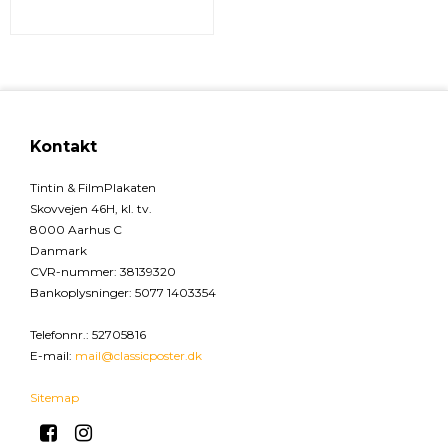
Kontakt
Tintin & FilmPlakaten
Skovvejen 46H, kl. tv.
8000 Aarhus C
Danmark
CVR-nummer
:
38139320
Bankoplysninger
:
5077 1403354
Telefonnr.
:
52705816
E-mail
:
mail@classicposter.dk
Sitemap