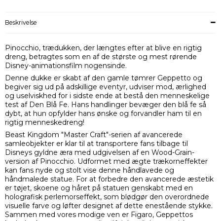
Beskrivelse
Pinocchio, trædukken, der længtes efter at blive en rigtig
dreng, betragtes som en af ​​de største og mest rørende
Disney-animationsfilm nogensinde.
Denne dukke er skabt af den gamle tømrer Geppetto og
begiver sig ud på adskillige eventyr, udviser mod, ærlighed
og uselviskhed for i sidste ende at bestå den menneskelige
test af Den Blå Fe. Hans handlinger bevæger den blå fe så
dybt, at hun opfylder hans ønske og forvandler ham til en
rigtig menneskedreng!
Beast Kingdom "Master Craft"-serien af ​​avancerede
samleobjekter er klar til at transportere fans tilbage til
Disneys gyldne æra med udgivelsen af ​​en Wood-Grain-
version af Pinocchio. Udformet med ægte trækorneffekter
kan fans nyde og stolt vise denne håndlavede og
håndmalede statue. For at forbedre den avancerede æstetik
er tøjet, skoene og håret på statuen genskabt med en
holografisk perlemorseffekt, som blødgør den overordnede
visuelle farve og løfter designet af dette enestående stykke.
Sammen med vores modige ven er Figaro, Geppettos