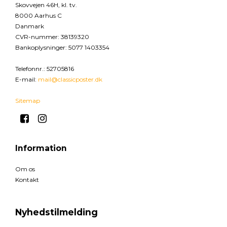
Skovvejen 46H, kl. tv.
8000 Aarhus C
Danmark
CVR-nummer
:
38139320
Bankoplysninger
:
5077 1403354
Telefonnr.
:
52705816
E-mail
:
mail@classicposter.dk
Sitemap
Information
Om os
Kontakt
Nyhedstilmelding