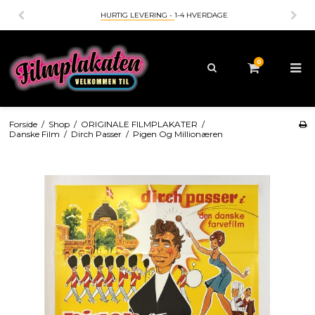
BETALING MED
- KORT - MOBILEPAY - APPLEPAY - GOOGLEP
0
Forside
/
Shop
/
ORIGINALE FILMPLAKATER
/
Danske Film
/
Dirch Passer
/
Pigen Og Millionæren