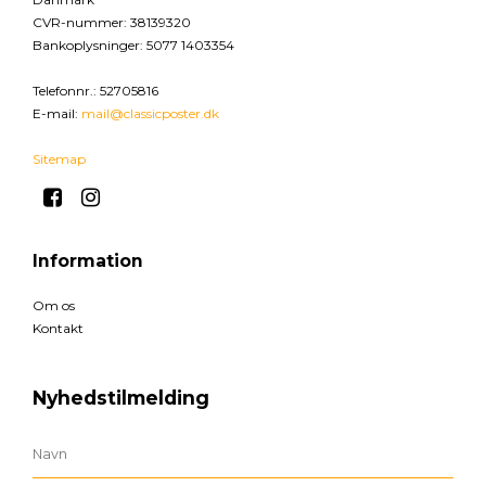
CVR-nummer
:
38139320
Bankoplysninger
:
5077 1403354
Telefonnr.
:
52705816
E-mail
:
mail@classicposter.dk
Sitemap
Information
Om os
Kontakt
Nyhedstilmelding