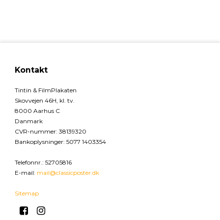
Kontakt
Tintin & FilmPlakaten
Skovvejen 46H, kl. tv.
8000 Aarhus C
Danmark
CVR-nummer
:
38139320
Bankoplysninger
:
5077 1403354
Telefonnr.
:
52705816
E-mail
:
mail@classicposter.dk
Sitemap