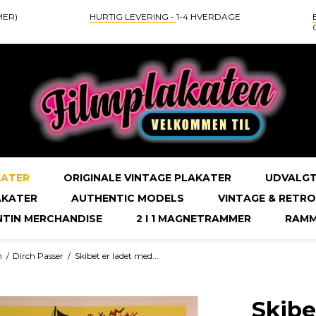
MER)
HURTIG LEVERING -
1-4 HVERDAGE
KATER
ORIGINALE VINTAGE PLAKATER
UDVALGT
AKATER
AUTHENTIC MODELS
VINTAGE & RETRO
NTIN MERCHANDISE
2 I 1 MAGNETRAMMER
RAMM
m
/
Dirch Passer
/
Skibet er ladet med...
Skibe