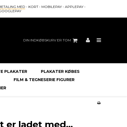
BETALING MED
- KORT - MOBILEPAY - APPLEPAY -
GOOGLEPAY
DIN INDKØBSKURV ER TOM
E PLAKATER
PLAKATER KØBES
FILM & TEGNESERIE FIGURER
ER
t er ladet med...