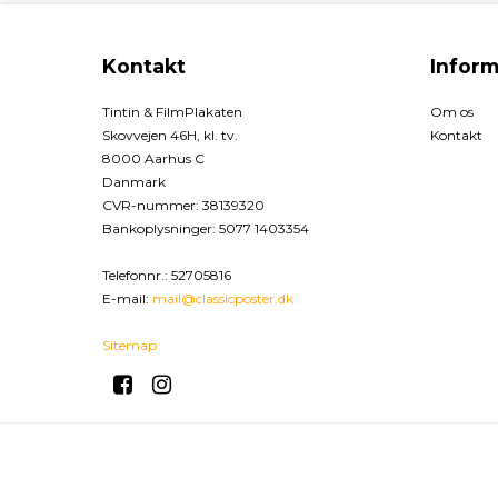
Kontakt
Inform
Tintin & FilmPlakaten
Om os
Skovvejen 46H, kl. tv.
Kontakt
8000 Aarhus C
Danmark
CVR-nummer
:
38139320
Bankoplysninger
:
5077 1403354
Telefonnr.
:
52705816
E-mail
:
mail@classicposter.dk
Sitemap