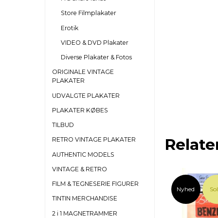
Store Filmplakater
Erotik
VIDEO & DVD Plakater
Diverse Plakater & Fotos
ORIGINALE VINTAGE
PLAKATER
UDVALGTE PLAKATER
PLAKATER KØBES
TILBUD
Relate
RETRO VINTAGE PLAKATER
AUTHENTIC MODELS
VINTAGE & RETRO
FILM & TEGNESERIE FIGURER
Nyhed
So
TINTIN MERCHANDISE
2 i 1 MAGNETRAMMER