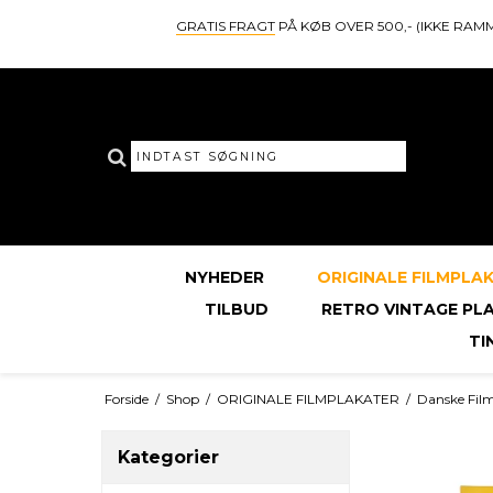
GRATIS FRAGT
PÅ KØB OVER 500,- (IKKE RAM
NYHEDER
ORIGINALE FILMPLA
TILBUD
RETRO VINTAGE PL
TI
Forside
/
Shop
/
ORIGINALE FILMPLAKATER
/
Danske Fil
Kategorier