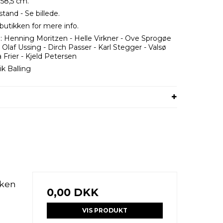
 58,5 cm.
stand - Se billede.
butikken for mere info.
:
Henning Moritzen - Helle Virkner - Ove Sprogøe
- Olaf Ussing - Dirch Passer - Karl Stegger - Valsø
Frier - Kjeld Petersen
ik Balling
nken
0,00 DKK
VIS PRODUKT