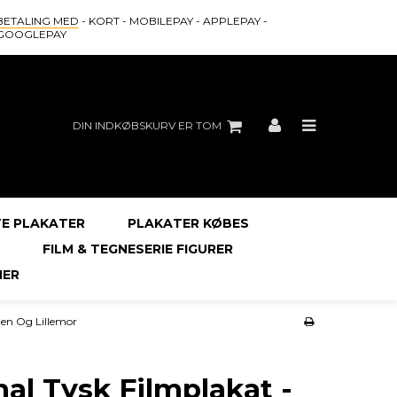
BETALING MED
- KORT - MOBILEPAY - APPLEPAY -
GOOGLEPAY
DIN INDKØBSKURV ER TOM
E PLAKATER
PLAKATER KØBES
FILM & TEGNESERIE FIGURER
ER
eten Og Lillemor
nal Tysk Filmplakat -