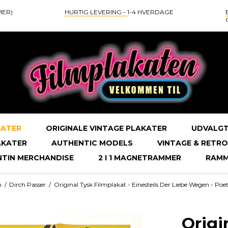
MER)
HURTIG LEVERING -
1-4 HVERDAGE
KATER
ORIGINALE VINTAGE PLAKATER
UDVALGT
AKATER
AUTHENTIC MODELS
VINTAGE & RETRO
NTIN MERCHANDISE
2 I 1 MAGNETRAMMER
RAMM
m
/
Dirch Passer
/
Original Tysk Filmplakat - Einesteils Der Liebe Wegen - Po
Origi