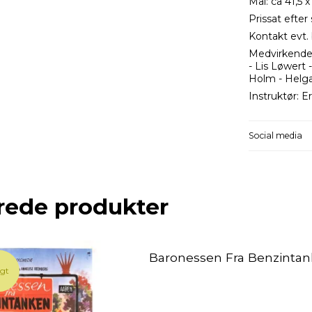
Mål: ca 41,5 x
Prissat efter 
Kontakt evt. 
Medvirkende
- Lis Løwert 
Holm - Helga 
Instruktør: Er
Social media
rede produkter
Baronessen Fra Benzinta
lgt