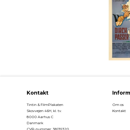
Kontakt
Inform
Tintin & FilmPlakaten
Om os
Skovvejen 46H, kl. tv.
Kontakt
8000 Aarhus C
Danmark
CVR-nummer
:
38139320