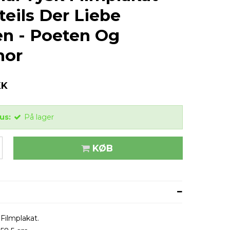
teils Der Liebe
n - Poeten Og
mor
KK
us:
På lager
KØB
 Filmplakat.