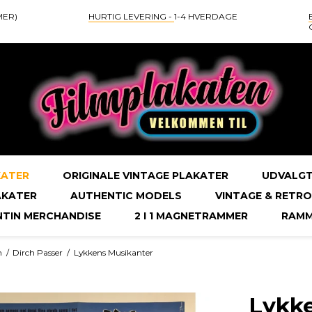
MER)
HURTIG LEVERING -
1-4 HVERDAGE
KATER
ORIGINALE VINTAGE PLAKATER
UDVALGT
AKATER
AUTHENTIC MODELS
VINTAGE & RETRO
NTIN MERCHANDISE
2 I 1 MAGNETRAMMER
RAMM
m
/
Dirch Passer
/
Lykkens Musikanter
Lykk