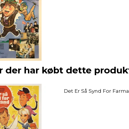
 der har købt dette produk
Det Er Så Synd For Farm