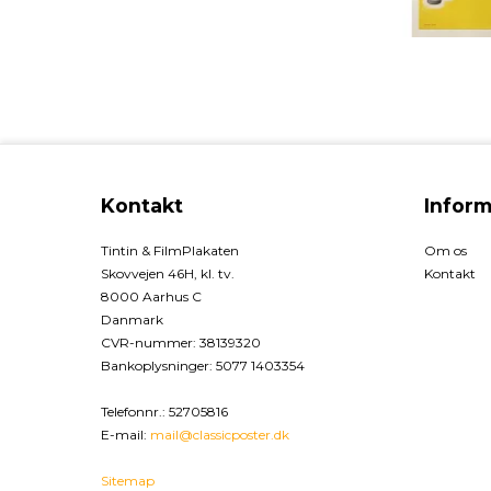
Kontakt
Inform
Tintin & FilmPlakaten
Om os
Skovvejen 46H, kl. tv.
Kontakt
8000 Aarhus C
Danmark
CVR-nummer
:
38139320
Bankoplysninger
:
5077 1403354
Telefonnr.
:
52705816
E-mail
:
mail@classicposter.dk
Sitemap