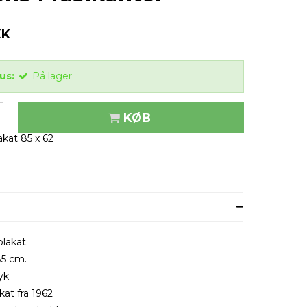
KK
us:
På lager
KØB
akat 85 x 62
plakat.
85 cm.
yk.
at fra 1962