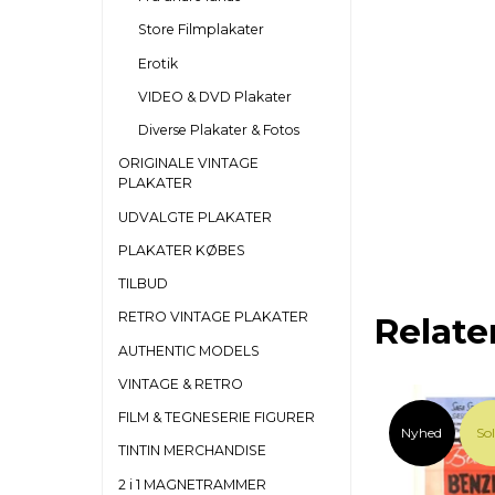
Store Filmplakater
Erotik
VIDEO & DVD Plakater
Diverse Plakater & Fotos
ORIGINALE VINTAGE
PLAKATER
UDVALGTE PLAKATER
PLAKATER KØBES
TILBUD
RETRO VINTAGE PLAKATER
Relate
AUTHENTIC MODELS
VINTAGE & RETRO
FILM & TEGNESERIE FIGURER
Nyhed
So
TINTIN MERCHANDISE
2 i 1 MAGNETRAMMER