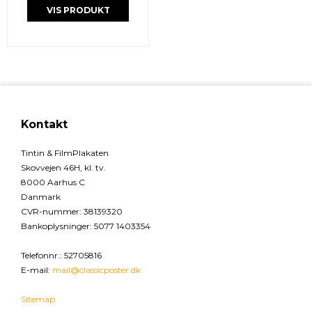
VIS PRODUKT
Kontakt
Tintin & FilmPlakaten
Skovvejen 46H, kl. tv.
8000 Aarhus C
Danmark
CVR-nummer
:
38139320
Bankoplysninger
:
5077 1403354
Telefonnr.
:
52705816
E-mail
:
mail@classicposter.dk
Sitemap