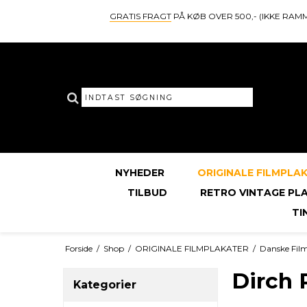
GRATIS FRAGT
PÅ KØB OVER 500,- (IKKE RAM
NYHEDER
ORIGINALE FILMPLA
TILBUD
RETRO VINTAGE PL
TI
Forside
/
Shop
/
ORIGINALE FILMPLAKATER
/
Danske Fil
Dirch 
Kategorier