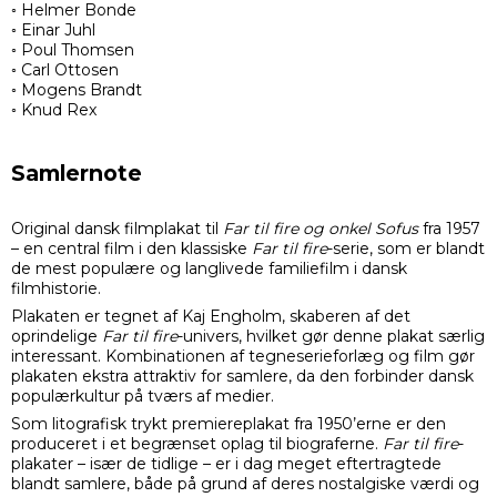
◦ Helmer Bonde
◦ Einar Juhl
◦ Poul Thomsen
◦ Carl Ottosen
◦ Mogens Brandt
◦ Knud Rex
Samlernote
Original dansk filmplakat til
Far til fire og onkel Sofus
fra 1957
– en central film i den klassiske
Far til fire
-serie, som er blandt
de mest populære og langlivede familiefilm i dansk
filmhistorie.
Plakaten er tegnet af Kaj Engholm, skaberen af det
oprindelige
Far til fire
-univers, hvilket gør denne plakat særlig
interessant. Kombinationen af tegneserieforlæg og film gør
plakaten ekstra attraktiv for samlere, da den forbinder dansk
populærkultur på tværs af medier.
Som litografisk trykt premiereplakat fra 1950’erne er den
produceret i et begrænset oplag til biograferne.
Far til fire
-
plakater – især de tidlige – er i dag meget eftertragtede
blandt samlere, både på grund af deres nostalgiske værdi og