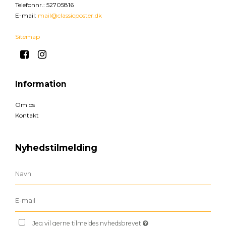
Telefonnr.
:
52705816
E-mail
:
mail@classicposter.dk
Sitemap
Information
Om os
Kontakt
Nyhedstilmelding
Jeg vil gerne tilmeldes nyhedsbrevet