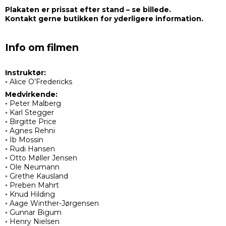
Plakaten er prissat efter stand – se billede.
Kontakt gerne butikken for yderligere information.
Info om filmen
Instruktør:
◦ Alice O’Fredericks
Medvirkende:
◦ Peter Malberg
◦ Karl Stegger
◦ Birgitte Price
◦ Agnes Rehni
◦ Ib Mossin
◦ Rudi Hansen
◦ Otto Møller Jensen
◦ Ole Neumann
◦ Grethe Kausland
◦ Preben Mahrt
◦ Knud Hilding
◦ Aage Winther-Jørgensen
◦ Gunnar Bigum
◦ Henry Nielsen